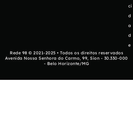
ci
d
a
d
e
Rede 98 © 2021-2025 • Todos os direitos reservados
Avenida Nossa Senhora do Carmo, 99, Sion - 30.330-000
- Belo Horizonte/MG