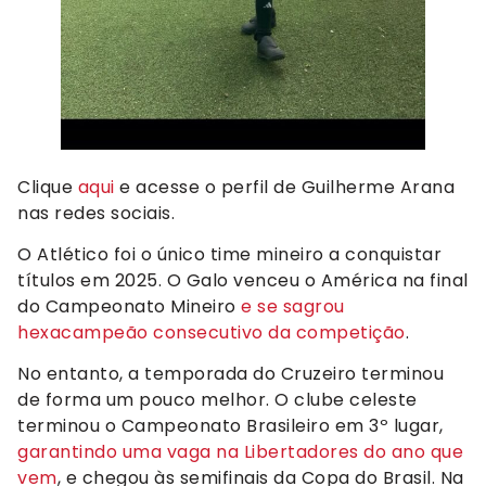
Clique
aqui
e acesse o perfil de Guilherme Arana
nas redes sociais.
O Atlético foi o único time mineiro a conquistar
títulos em 2025. O Galo venceu o América na final
do Campeonato Mineiro
e se sagrou
hexacampeão consecutivo da competição
.
No entanto, a temporada do Cruzeiro terminou
de forma um pouco melhor. O clube celeste
terminou o Campeonato Brasileiro em 3º lugar,
garantindo uma vaga na Libertadores do ano que
vem
, e chegou às semifinais da Copa do Brasil. Na