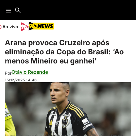
Ao vivo
Arana provoca Cruzeiro após
eliminação da Copa do Brasil: ‘Ao
menos Mineiro eu ganhei’
Otávio Rezende
Por
15/12/2025
14:46
Lateral usou conquista do Mineiro para "zoar" o rival (Foto: Pedro Souza /