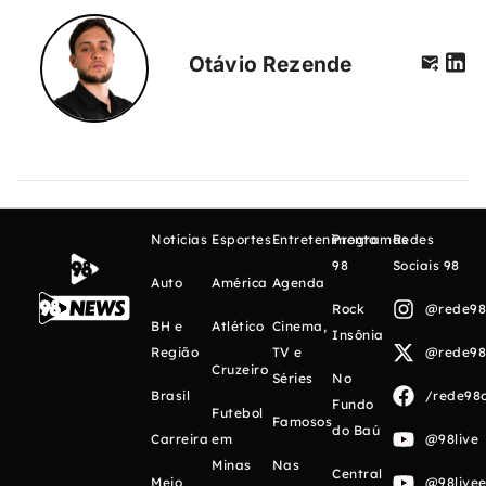
Otávio Rezende
Notícias
Esportes
Entretenimento
Programas
Redes
98
Sociais 98
Auto
América
Agenda
Rock
@rede98o
BH e
Atlético
Cinema,
Insônia
Região
TV e
@rede98o
Cruzeiro
Séries
No
Brasil
/rede98o
Fundo
Futebol
Famosos
do Baú
Carreira
em
@98live
Minas
Nas
Central
Meio
@98livee