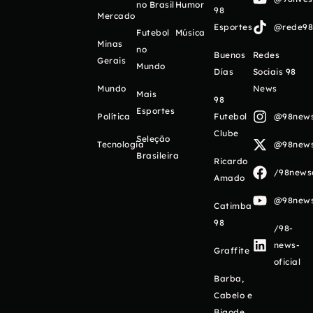
no Brasil
Humor
98
Mercado
Esportes
@rede98o
Futebol
Música
Minas
no
Buenos
Redes
Gerais
Mundo
Días
Sociais 98
Mundo
News
Mais
98
Esportes
Política
Futebol
@98newso
Clube
Seleção
Tecnologia
@98newso
Brasileira
Ricardo
/98newso
Amado
@98newso
Catimba
98
/98-
news-
Graffite
oficial
Barba,
Cabelo e
Bigode