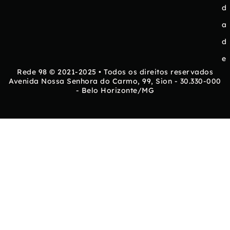
d
a
d
e
Rede 98 © 2021-2025 • Todos os direitos reservados
Avenida Nossa Senhora do Carmo, 99, Sion - 30.330-000
- Belo Horizonte/MG