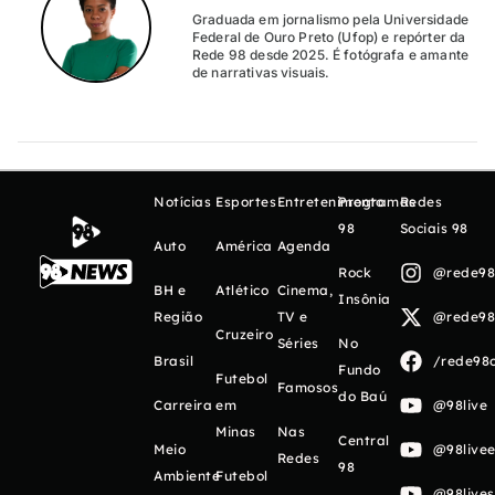
Graduada em jornalismo pela Universidade
Federal de Ouro Preto (Ufop) e repórter da
Rede 98 desde 2025. É fotógrafa e amante
de narrativas visuais.
Notícias
Esportes
Entretenimento
Programas
Redes
98
Sociais 98
Auto
América
Agenda
Rock
@rede98o
BH e
Atlético
Cinema,
Insônia
Região
TV e
@rede98o
Cruzeiro
Séries
No
Brasil
/rede98o
Fundo
Futebol
Famosos
do Baú
Carreira
em
@98live
Minas
Nas
Central
Meio
@98livee
Redes
98
Ambiente
Futebol
@98live