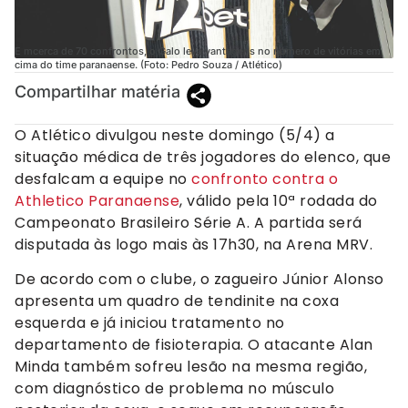
E mcerca de 70 confrontos, o Galo leva vantagens no número de vitórias em
cima do time paranaense. (Foto: Pedro Souza / Atlético)
Compartilhar matéria
O Atlético divulgou neste domingo (5/4) a
situação médica de três jogadores do elenco, que
desfalcam a equipe no
confronto contra o
Athletico Paranaense
, válido pela 10ª rodada do
Campeonato Brasileiro Série A. A partida será
disputada às logo mais às 17h30, na Arena MRV.
De acordo com o clube, o zagueiro Júnior Alonso
apresenta um quadro de tendinite na coxa
esquerda e já iniciou tratamento no
departamento de fisioterapia. O atacante Alan
Minda também sofreu lesão na mesma região,
com diagnóstico de problema no músculo