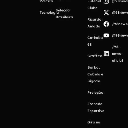
Política
Futebol
@98newso
Clube
Seleção
Tecnologia
@98newso
Brasileira
Ricardo
/98newso
Amado
@98newso
Catimba
98
/98-
news-
Graffite
oficial
Barba,
Cabelo e
Bigode
Preleção
Jornada
Esportiva
Giro na