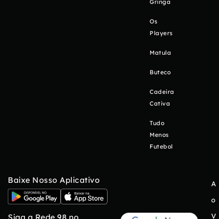
Gringa
Os
Players
Matula
Buteco
Cadeira
Cativa
Tudo
Menos
Futebol
Baixe Nosso Aplicativo
A
o
V
Siga a Rede 98 no