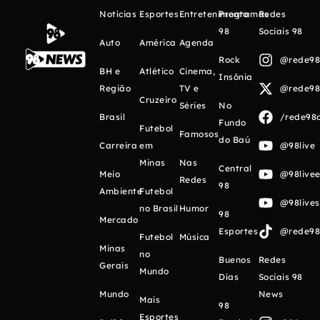
Notícias
Esportes
Entretenimento
Programas
Redes
98
Sociais 98
Auto
América
Agenda
Rock
@rede98o
BH e
Atlético
Cinema,
Insônia
Região
TV e
@rede98o
Cruzeiro
Séries
No
Brasil
/rede98o
Fundo
Futebol
Famosos
do Baú
Carreira
em
@98live
Minas
Nas
Central
Meio
@98livee
Redes
98
Ambiente
Futebol
@98live
no Brasil
Humor
98
Mercado
Esportes
@rede98o
Futebol
Música
Minas
no
Buenos
Redes
Gerais
Mundo
Días
Sociais 98
Mundo
News
Mais
98
Esportes