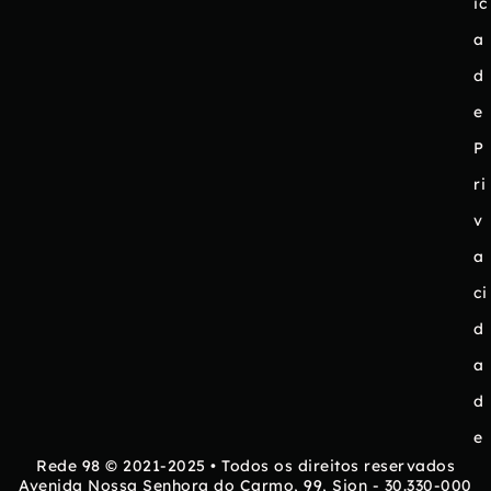
ic
a
d
e
P
ri
v
a
ci
d
a
d
e
Rede 98 © 2021-2025 • Todos os direitos reservados
Avenida Nossa Senhora do Carmo, 99, Sion - 30.330-000