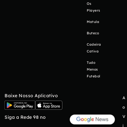
Os
Players
Matula
Buteco
Cadeira
Cativa
Tudo
Menos
Futebol
Baixe Nosso Aplicativo
A
o
V
Siga a Rede 98 no
i