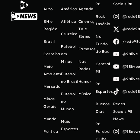
98
Sociais 98
Auto
América
Agenda
Rock
@rede98o
BH e
Atlético
Cinema,
Insônia
Região
TV e
@rede98o
Cruzeiro
Séries
No
Brasil
/rede98o
Fundo
Futebol
Famosos
do Baú
Carreira
em
@98live
Minas
Nas
Central
Meio
@98livee
Redes
98
Ambiente
Futebol
@98live
no Brasil
Humor
98
Mercado
Esportes
@rede98o
Futebol
Música
Minas
no
Buenos
Redes
Gerais
Mundo
Días
Sociais 98
Mundo
News
Mais
98
Esportes
Política
Futebol
@98newso
Clube