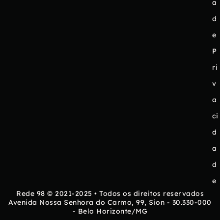
a
d
e
P
ri
v
a
ci
d
a
d
e
Rede 98 © 2021-2025 • Todos os direitos reservados
Avenida Nossa Senhora do Carmo, 99, Sion - 30.330-000
- Belo Horizonte/MG