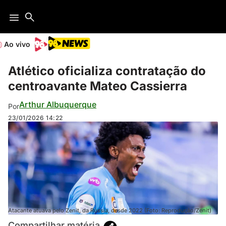
Ao vivo
Atlético oficializa contratação do
centroavante Mateo Cassierra
Arthur Albuquerque
Por
23/01/2026
14:22
Atacante atuava pelo Zenit, da Rússia, desde 2022 (Foto: Reprodução/Zenit)
Compartilhar matéria