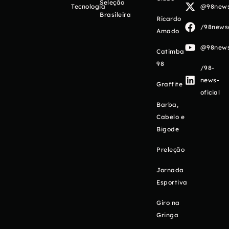
Seleção
Tecnologia
@98newso
Brasileira
Ricardo
/98newso
Amado
@98newso
Catimba
98
/98-
news-
Graffite
oficial
Barba,
Cabelo e
Bigode
Preleção
Jornada
Esportiva
Giro na
Gringa