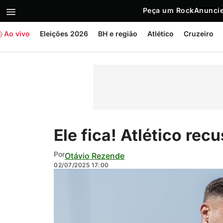
Peça um Rock
Anuncie
Ao vivo
Eleições 2026
BH e região
Atlético
Cruzeiro
Ele fica! Atlético re
Por
Otávio Rezende
02/07/2025
17:00