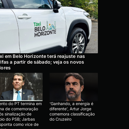
xi em Belo Horizonte terá reajuste nas
rifas a partir de sábado; veja os novos
lores
ento do PT termina em
‘Ganhando, a energia é
ima de comemoração
diferente’, Artur Jorge
ós sinalização de
comemora classificação
oio do PSB; Jarbas
do Cruzeiro
sponta como vice de