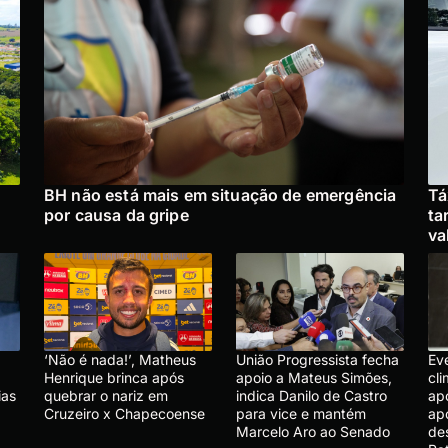
BH não está mais em situação de emergência
Tá
por causa da gripe
ta
va
‘Não é nada!’, Matheus
União Progressista fecha
Ev
Henrique brinca após
apoio a Mateus Simões,
cl
ias
quebrar o nariz em
indica Danilo de Castro
ap
Cruzeiro x Chapecoense
para vice e mantém
ap
Marcelo Aro ao Senado
de