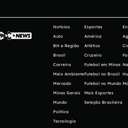
Notícias
Esportes
En
Auto
América
Ag
BH e Região
Atlético
Ci
Brasil
Cruzeiro
Fa
Carreira
Futebol em Minas
Na
Meio Ambiente
Futebol no Brasil
H
Mercado
Futebol no Mundo
Mú
Minas Gerais
Mais Esportes
Mundo
Seleção Brasileira
Política
Tecnologia