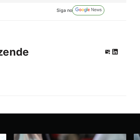
Siga no
zende