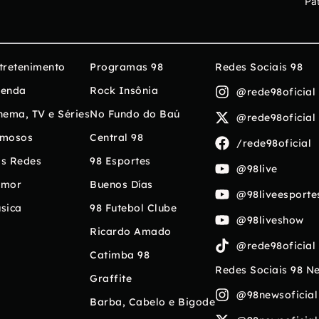
Pa
tretenimento
Programas 98
Redes Sociais 98
enda
Rock Insônia
@rede98oficial
nema, TV e Séries
No Fundo do Baú
@rede98oficial
mosos
Central 98
/rede98oficial
s Redes
98 Esportes
@98live
umor
Buenos Días
@98liveesporte
sica
98 Futebol Clube
@98liveshow
Ricardo Amado
@rede98oficial
Catimba 98
Redes Sociais 98 N
Graffite
@98newsoficial
Barba, Cabelo e Bigode