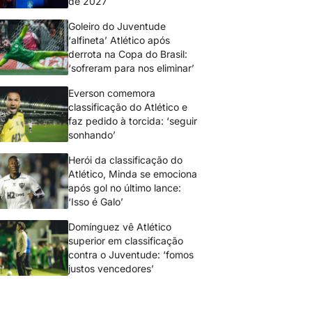
de 2027
Goleiro do Juventude
‘alfineta’ Atlético após
derrota na Copa do Brasil:
‘sofreram para nos eliminar’
Everson comemora
classificação do Atlético e
faz pedido à torcida: ‘seguir
sonhando’
Herói da classificação do
Atlético, Minda se emociona
após gol no último lance:
‘Isso é Galo’
Domínguez vê Atlético
superior em classificação
contra o Juventude: ‘fomos
justos vencedores’