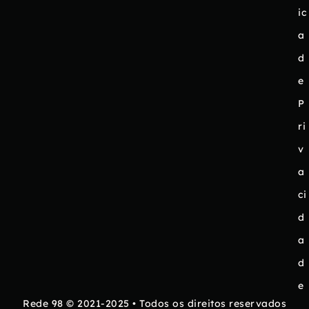
ic
a
d
e
P
ri
v
a
ci
d
a
d
e
Rede 98 © 2021-2025 • Todos os direitos reservados