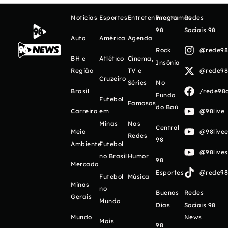
Notícias
Esportes
Entretenimento
Programas
Redes
98
Sociais 98
Auto
América
Agenda
Rock
@rede98o
BH e
Atlético
Cinema,
Insônia
Região
TV e
@rede98o
Cruzeiro
Séries
No
Brasil
/rede98o
Fundo
Futebol
Famosos
do Baú
Carreira
em
@98live
Minas
Nas
Central
Meio
@98livee
Redes
98
Ambiente
Futebol
@98live
no Brasil
Humor
98
Mercado
Esportes
@rede98o
Futebol
Música
Minas
no
Buenos
Redes
Gerais
Mundo
Días
Sociais 98
Mundo
News
Mais
98