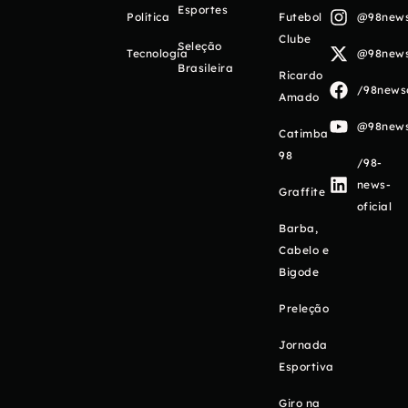
Esportes
Política
Futebol
@98newso
Clube
Seleção
Tecnologia
@98newso
Brasileira
Ricardo
/98newso
Amado
@98newso
Catimba
98
/98-
news-
Graffite
oficial
Barba,
Cabelo e
Bigode
Preleção
Jornada
Esportiva
Giro na