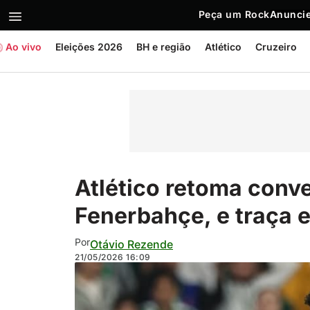
Peça um Rock
Anuncie
Ao vivo
Eleições 2026
BH e região
Atlético
Cruzeiro
Atlético retoma conve
Fenerbahçe, e traça e
Por
Otávio Rezende
21/05/2026
16:09