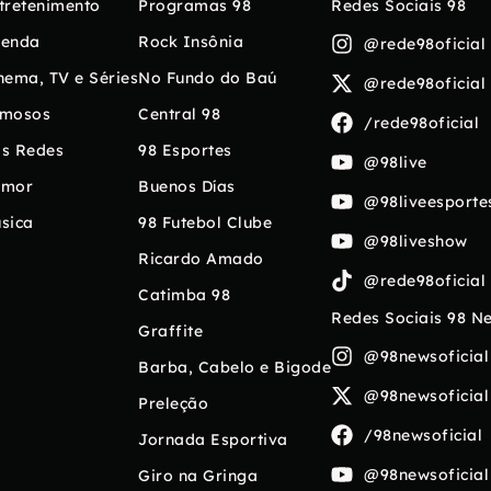
tretenimento
Programas 98
Redes Sociais 98
enda
Rock Insônia
@rede98oficial
nema, TV e Séries
No Fundo do Baú
@rede98oficial
mosos
Central 98
/rede98oficial
s Redes
98 Esportes
@98live
umor
Buenos Días
@98liveesporte
sica
98 Futebol Clube
@98liveshow
Ricardo Amado
@rede98oficial
Catimba 98
Redes Sociais 98 N
Graffite
@98newsoficial
Barba, Cabelo e Bigode
@98newsoficial
Preleção
/98newsoficial
Jornada Esportiva
@98newsoficial
Giro na Gringa