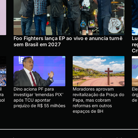
Foo Fighters lança EP ao vivo e anuncia turnê
Lu
sem Brasil em 2027
re
Cr
l
Dino aciona PF para
Moradores aprovam
El
ra
investigar ‘emendas PIX’
revitalização da Praça do
ór
sol
após TCU apontar
Papa, mas cobram
de
prejuízo de R$ 55 milhões
reformas em outros
espaços de BH