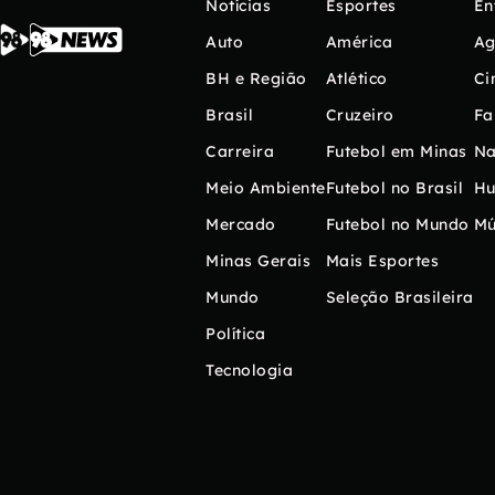
Notícias
Esportes
En
Auto
América
Ag
BH e Região
Atlético
Ci
Brasil
Cruzeiro
Fa
Carreira
Futebol em Minas
Na
Meio Ambiente
Futebol no Brasil
H
Mercado
Futebol no Mundo
Mú
Minas Gerais
Mais Esportes
Mundo
Seleção Brasileira
Política
Tecnologia