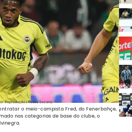
o: Reprodução / Redes Sociais)
ontratar o meio-campista Fred, do Fenerbahçe,
rmado nas categorias de base do clube, o
lvinegra.