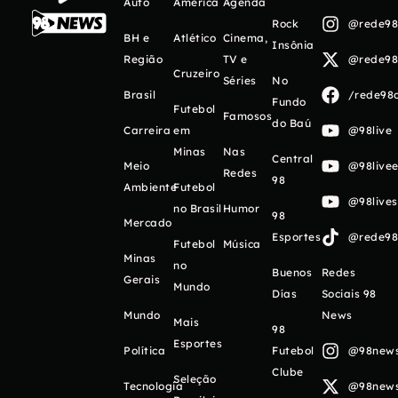
Auto
América
Agenda
Rock
@rede98o
BH e
Atlético
Cinema,
Insônia
Região
TV e
@rede98o
Cruzeiro
Séries
No
Brasil
/rede98o
Fundo
Futebol
Famosos
do Baú
Carreira
em
@98live
Minas
Nas
Central
Meio
@98livee
Redes
98
Ambiente
Futebol
@98live
no Brasil
Humor
98
Mercado
Esportes
@rede98o
Futebol
Música
Minas
no
Buenos
Redes
Gerais
Mundo
Días
Sociais 98
Mundo
News
Mais
98
Esportes
Política
Futebol
@98newso
Clube
Seleção
Tecnologia
@98newso