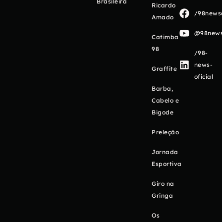
Brasileira
Ricardo
/98newso
Amado
@98newso
Catimba
98
/98-
news-
Graffite
oficial
Barba,
Cabelo e
Bigode
Preleção
Jornada
Esportiva
Giro na
Gringa
Os