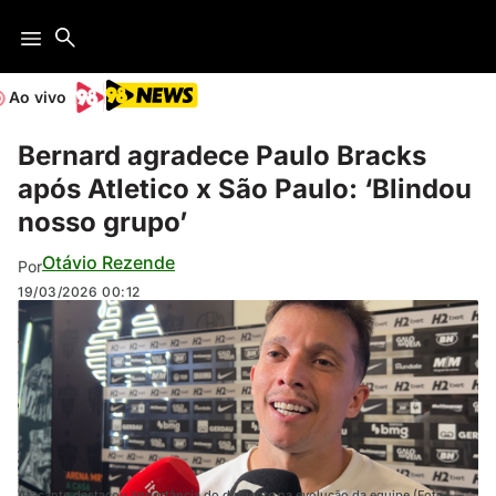
Ao vivo
Bernard agradece Paulo Bracks
após Atletico x São Paulo: ‘Blindou
nosso grupo’
Otávio Rezende
Por
19/03/2026
00:12
Atacante destacou importância do dirigente na evolução da equipe (Foto: