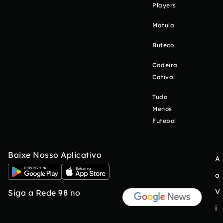
Players
Matula
Buteco
Cadeira
Cativa
Tudo
Menos
Futebol
Baixe Nosso Aplicativo
A
o
V
Siga a Rede 98 no
i