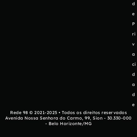
d
e
P
ri
v
a
ci
d
a
d
e
Rede 98 © 2021-2025 • Todos os direitos reservados
Avenida Nossa Senhora do Carmo, 99, Sion - 30.330-000
- Belo Horizonte/MG