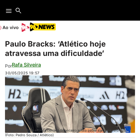
Ao vivo
Paulo Bracks: ‘Atlético hoje
atravessa uma dificuldade’
Rafa Silveira
Por
30/05/2025
19:57
Dirigente do Galo explica cenário financeiro e fala sobre saídas e reforços
(Foto: Pedro Souza / Atlético)