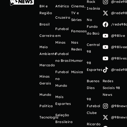
Rock
@rede98o
BH e
Atlético
Cinema,
Insônia
Região
TV e
@rede98o
Cruzeiro
Séries
No
Brasil
/rede98o
Fundo
Futebol
Famosos
do Baú
Carreira
em
@98live
Minas
Nas
Central
Meio
@98livee
Redes
98
Ambiente
Futebol
@98live
no Brasil
Humor
98
Mercado
Esportes
@rede98o
Futebol
Música
Minas
no
Buenos
Redes
Gerais
Mundo
Días
Sociais 98
Mundo
News
Mais
98
Esportes
Política
Futebol
@98newso
Clube
Seleção
Tecnologia
@98newso
Brasileira
Ricardo