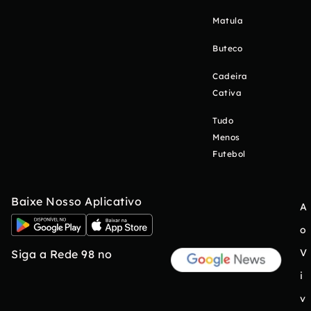
Matula
Buteco
Cadeira
Cativa
Tudo
Menos
Futebol
Baixe Nosso Aplicativo
A
o
V
Siga a Rede 98 no
i
v