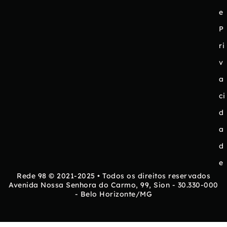
e
P
ri
v
a
ci
d
a
d
e
Rede 98 © 2021-2025 • Todos os direitos reservados
Avenida Nossa Senhora do Carmo, 99, Sion - 30.330-000
- Belo Horizonte/MG