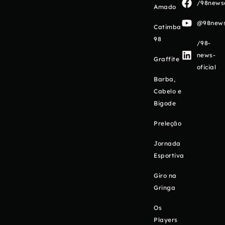
/98newso
Amado
@98newso
Catimba
98
/98-
news-
Graffite
oficial
Barba,
Cabelo e
Bigode
Preleção
Jornada
Esportiva
Giro na
Gringa
Os
Players