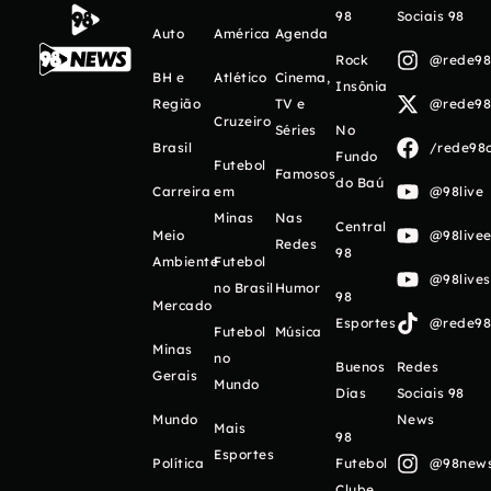
98
Sociais 98
Auto
América
Agenda
Rock
@rede98o
BH e
Atlético
Cinema,
Insônia
Região
TV e
@rede98o
Cruzeiro
Séries
No
Brasil
/rede98o
Fundo
Futebol
Famosos
do Baú
Carreira
em
@98live
Minas
Nas
Central
Meio
@98livee
Redes
98
Ambiente
Futebol
@98live
no Brasil
Humor
98
Mercado
Esportes
@rede98o
Futebol
Música
Minas
no
Buenos
Redes
Gerais
Mundo
Días
Sociais 98
Mundo
News
Mais
98
Esportes
Política
Futebol
@98newso
Clube