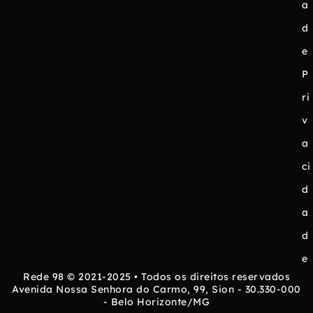
a
d
e
P
ri
v
a
ci
d
a
d
e
Rede 98 © 2021-2025 • Todos os direitos reservados
Avenida Nossa Senhora do Carmo, 99, Sion - 30.330-000
- Belo Horizonte/MG