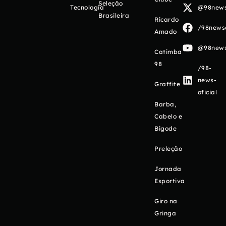
Seleção
Tecnologia
@98newso
Brasileira
Ricardo
/98newso
Amado
@98newso
Catimba
98
/98-
news-
Graffite
oficial
Barba,
Cabelo e
Bigode
Preleção
Jornada
Esportiva
Giro na
Gringa