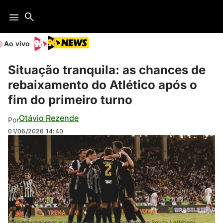
Ao vivo
Situação tranquila: as chances de
rebaixamento do Atlético após o
fim do primeiro turno
Otávio Rezende
Por
01/06/2026
14:40
Galo está a apenas quatro pontos do Z-4 (Foto: Pedro Souza / Atlético)