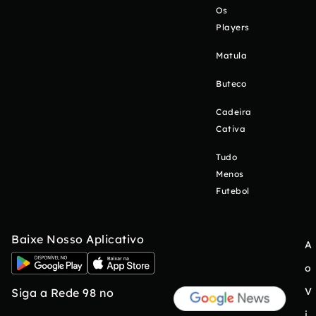
Os
Players
Matula
Buteco
Cadeira
Cativa
Tudo
Menos
Futebol
Baixe Nosso Aplicativo
A
o
V
Siga a Rede 98 no
i