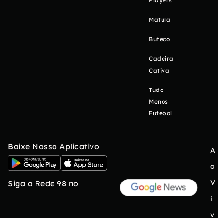
Players
Matula
Buteco
Cadeira
Cativa
Tudo
Menos
Futebol
Baixe Nosso Aplicativo
A
o
V
Siga a Rede 98 no
i
v