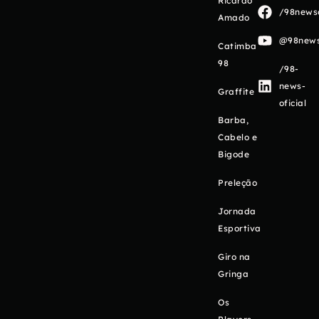
Ricardo
/98newso
Amado
@98newso
Catimba
98
/98-
news-
Graffite
oficial
Barba,
Cabelo e
Bigode
Preleção
Jornada
Esportiva
Giro na
Gringa
Os