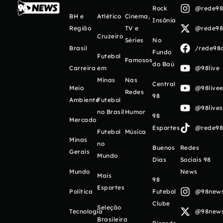
Rock
@rede98o
BH e
Atlético
Cinema,
Insônia
Região
TV e
@rede98o
Cruzeiro
Séries
No
Brasil
/rede98o
Fundo
Futebol
Famosos
do Baú
Carreira
em
@98live
Minas
Nas
Central
Meio
@98livee
Redes
98
Ambiente
Futebol
@98live
no Brasil
Humor
98
Mercado
Esportes
@rede98o
Futebol
Música
Minas
no
Buenos
Redes
Gerais
Mundo
Días
Sociais 98
Mundo
News
Mais
98
Esportes
Política
Futebol
@98newso
Clube
Seleção
Tecnologia
@98newso
Brasileira