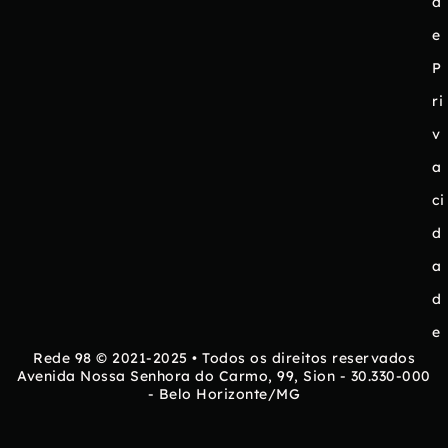
d
e
P
ri
v
a
ci
d
a
d
e
Rede 98 © 2021-2025 • Todos os direitos reservados
Avenida Nossa Senhora do Carmo, 99, Sion - 30.330-000
- Belo Horizonte/MG