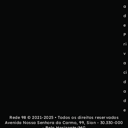
a
d
e
P
ri
v
a
ci
d
a
d
e
Rede 98 © 2021-2025 • Todos os direitos reservados
Avenida Nossa Senhora do Carmo, 99, Sion - 30.330-000
- Belo Horizonte/MG