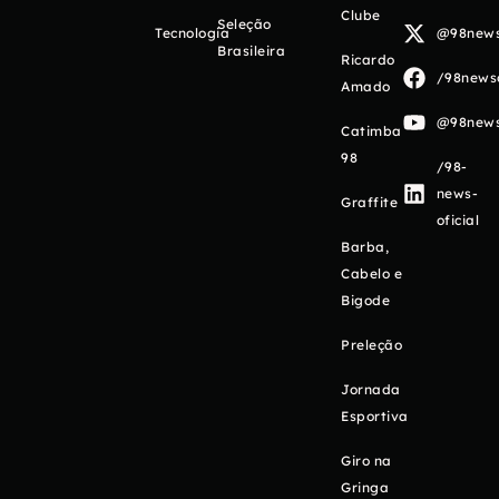
Clube
Seleção
Tecnologia
@98newso
Brasileira
Ricardo
/98newso
Amado
@98newso
Catimba
98
/98-
news-
Graffite
oficial
Barba,
Cabelo e
Bigode
Preleção
Jornada
Esportiva
Giro na
Gringa