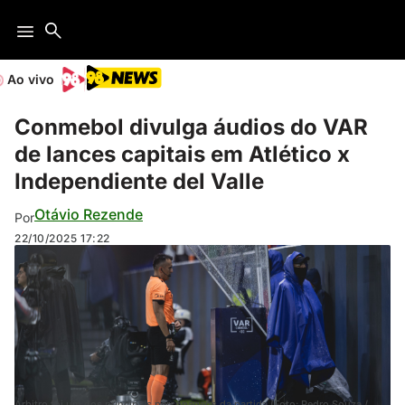
Ao vivo
Conmebol divulga áudios do VAR
de lances capitais em Atlético x
Independiente del Valle
Otávio Rezende
Por
22/10/2025
17:22
Árbitro foi um dos principais personagens da partida (Foto: Pedro Souza /