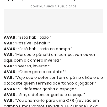
CONTINUA APÓS A PUBLICIDADE
AVAR:
“Está habilitado.”
VAR:
“Possível pênalti.”
AVAR:
“Está habilitado no campo.”
VAR:
“Marcou o pênalti em campo, vamos ver
aqui, com a câmera inversa.”
VAR:
“Inversa, inversa.”
AVAR:
“Quem gera o contato?”
VAR:
“Vejo que o defensor tem o pé no chão e é o
atacante quem termina acertando o jogador.”
AVAR:
“O defensor ganha o espaço.”
AVAR:
“Sim, o defensor ganha o espaço.”
VAR:
“Vou chamá-lo para uma OFR (revisão em
campo), mas vamos revisar o APP (lance), ok?”