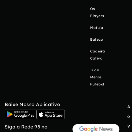
Os
Players
Matula
Buteco
Cadeira
Cativa
Tudo
Menos
Futebol
Baixe Nosso Aplicativo
A
o
V
Siga a Rede 98 no