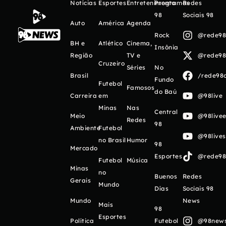
Notícias
Esportes
Entretenimento
Programas
Redes
98
Sociais 98
Auto
América
Agenda
Rock
@rede98o
BH e
Atlético
Cinema,
Insônia
Região
TV e
@rede98o
Cruzeiro
Séries
No
Brasil
/rede98o
Fundo
Futebol
Famosos
do Baú
Carreira
em
@98live
Minas
Nas
Central
Meio
@98livee
Redes
98
Ambiente
Futebol
@98live
no Brasil
Humor
98
Mercado
Esportes
@rede98o
Futebol
Música
Minas
no
Buenos
Redes
Gerais
Mundo
Días
Sociais 98
Mundo
News
Mais
98
Esportes
Política
Futebol
@98newso