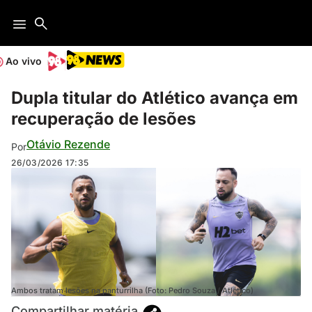
Ao vivo
Dupla titular do Atlético avança em
recuperação de lesões
Otávio Rezende
Por
26/03/2026
17:35
Ambos tratam lesões na panturrilha (Foto: Pedro Souza / Atlético)
Compartilhar matéria