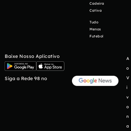
Cadeira
Cativa
Tudo
Menos
Futebol
Baixe Nosso Aplicativo
A
o
V
Siga a Rede 98 no
i
v
o
n
a