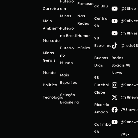
Futebol
Famosos
do Baú
Carreira
em
@98live
Minas
Nas
Central
Meio
@98livee
Redes
98
Ambiente
Futebol
@98live
no Brasil
Humor
98
Mercado
Esportes
@rede98o
Futebol
Música
Minas
no
Buenos
Redes
Gerais
Mundo
Días
Sociais 98
Mundo
News
Mais
98
Esportes
Política
Futebol
@98newso
Clube
Seleção
Tecnologia
@98newso
Brasileira
Ricardo
/98newso
Amado
@98newso
Catimba
98
/98-