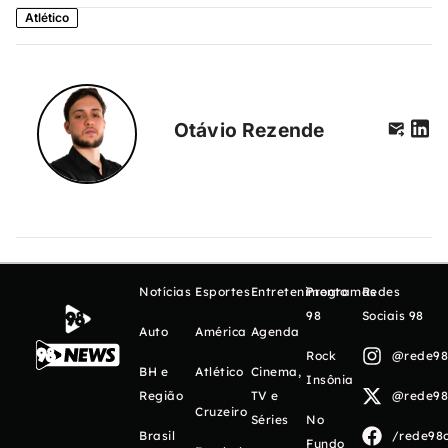
Atlético
Otávio Rezende
Notícias
Esportes
Entretenimento
Programas
Redes
98
Sociais 98
Auto
América
Agenda
Rock
@rede98o
BH e
Atlético
Cinema,
Insônia
Região
TV e
@rede98o
Cruzeiro
Séries
No
Brasil
/rede98o
Fundo