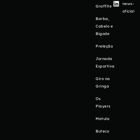
news-
Graffite
oficial
Barba,
Cabelo e
Bigode
Preleção
Jornada
Esportiva
Giro na
Gringa
Os
Players
Matula
Buteco