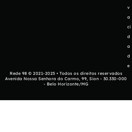
v
a
ci
d
a
d
e
Rede 98 © 2021-2025 • Todos os direitos reservados
Avenida Nossa Senhora do Carmo, 99, Sion - 30.330-000
- Belo Horizonte/MG