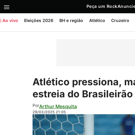
Peça um Rock
Anuncie
Ao vivo
Eleições 2026
BH e região
Atlético
Cruzeiro
Atlético pressiona, m
estreia do Brasileirão
Por
Arthur Mesquita
29/03/2025
21:05