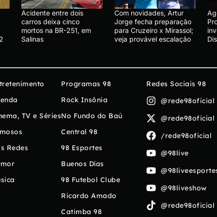
Acidente entre dois
Com novidades, Artur
Ag
carros deixa cinco
Jorge fecha preparação
Pr
mortos na BR-251, em
para Cruzeiro x Mirassol;
in
2
Salinas
veja provável escalação
Di
tretenimento
Programas 98
Redes Sociais 98
enda
Rock Insônia
@rede98oficial
nema, TV e Séries
No Fundo do Baú
@rede98oficial
mosos
Central 98
/rede98oficial
s Redes
98 Esportes
@98live
umor
Buenos Días
@98liveesporte
sica
98 Futebol Clube
@98liveshow
Ricardo Amado
@rede98oficial
Catimba 98