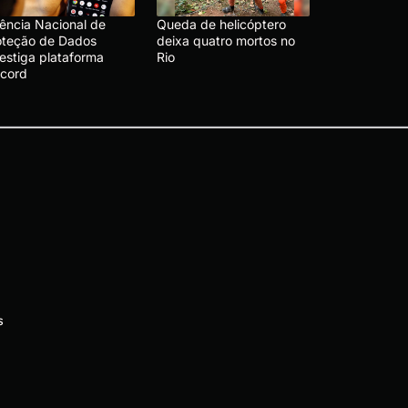
ência Nacional de
Queda de helicóptero
oteção de Dados
deixa quatro mortos no
vestiga plataforma
Rio
scord
s