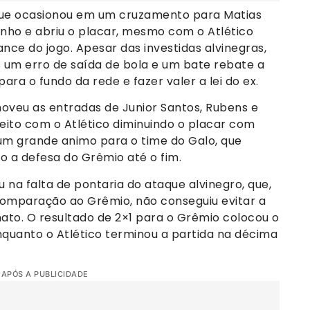
 que ocasionou em um cruzamento para Matias
xinho e abriu o placar, mesmo com o Atlético
nce do jogo. Apesar das investidas alvinegras,
 um erro de saída de bola e um bate rebate a
ara o fundo da rede e fazer valer a lei do ex.
veu as entradas de Junior Santos, Rubens e
eito com o Atlético diminuindo o placar com
 um grande animo para o time do Galo, que
o a defesa do Grêmio até o fim.
 na falta de pontaria do ataque alvinegro, que,
 comparação ao Grêmio, não conseguiu evitar a
ato. O resultado de 2×1 para o Grêmio colocou o
enquanto o Atlético terminou a partida na décima
 APÓS A PUBLICIDADE