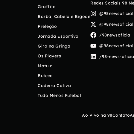
Redes Sociais 98 N
Graffite
@98newsoficial
Barba, Cabelo e Bigode
@98newsoficial
Preleção
/98newsoficial
Jornada Esportiva
@98newsoficial
Giro na Gringa
Os Players
/98-news-oficia
Matula
Buteco
Cadeira Cativa
Tudo Menos Futebol
Ao Vivo na 98
Contato
A