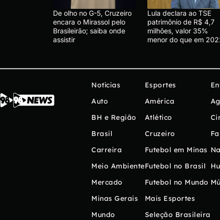
De olho no G-5, Cruzeiro
Lula declara ao TSE
encara o Mirassol pelo
patrimônio de R$ 4,7
Brasileirão; saiba onde
milhões, valor 35%
assistir
menor do que em 202
Notícias
Esportes
En
Auto
América
Ag
BH e Região
Atlético
Ci
Brasil
Cruzeiro
Fa
Carreira
Futebol em Minas
Na
Meio Ambiente
Futebol no Brasil
H
Mercado
Futebol no Mundo
Mú
Minas Gerais
Mais Esportes
Mundo
Seleção Brasileira