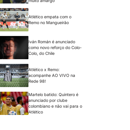
muito amargo’
Atlético empata com o
Remo no Mangueirão
Iván Román é anunciado
como novo reforço do Colo-
Colo, do Chile
Atlético x Remo:
acompanhe AO VIVO na
Rede 98!
Martelo batido: Quintero é
anunciado por clube
colombiano e não vai para o
Atlético