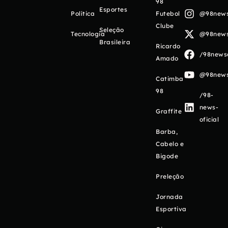
98
Esportes
Política
Futebol
@98newso
Clube
Seleção
Tecnologia
@98newso
Brasileira
Ricardo
/98newso
Amado
@98newso
Catimba
98
/98-
news-
Graffite
oficial
Barba,
Cabelo e
Bigode
Preleção
Jornada
Esportiva