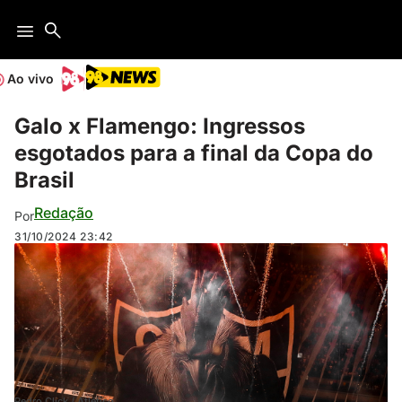
Ao vivo
Galo x Flamengo: Ingressos
esgotados para a final da Copa do
Brasil
Redação
Por
31/10/2024
23:42
Pedro Click / Atlético