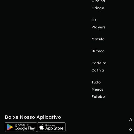
Giro na
Gringa
Os
Players
Matula
Buteco
Cadeira
Cativa
Tudo
Menos
Futebol
Baixe Nosso Aplicativo
A
o