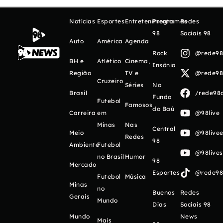
Notícias
Esportes
Entretenimento
Programas
Redes
98
Sociais 98
Auto
América
Agenda
Rock
@rede98o
BH e
Atlético
Cinema,
Insônia
Região
TV e
@rede98o
Cruzeiro
Séries
No
Brasil
/rede98o
Fundo
Futebol
Famosos
do Baú
Carreira
em
@98live
Minas
Nas
Central
Meio
@98livee
Redes
98
Ambiente
Futebol
@98live
no Brasil
Humor
98
Mercado
Esportes
@rede98o
Futebol
Música
Minas
no
Buenos
Redes
Gerais
Mundo
Días
Sociais 98
Mundo
News
Mais