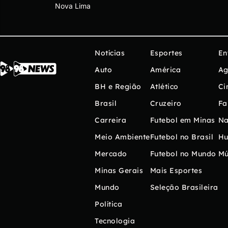
Nova Lima
Notícias
Esportes
En
Auto
América
Ag
BH e Região
Atlético
Ci
Brasil
Cruzeiro
Fa
Carreira
Futebol em Minas
Na
Meio Ambiente
Futebol no Brasil
H
Mercado
Futebol no Mundo
Mú
Minas Gerais
Mais Esportes
Mundo
Seleção Brasileira
Política
Tecnologia