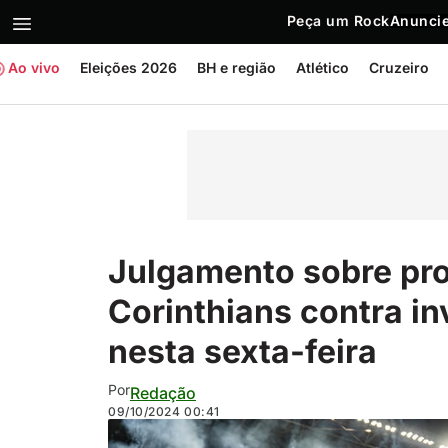
Peça um Rock
Anuncie
Ao vivo
Eleições 2026
BH e região
Atlético
Cruzeiro
Julgamento sobre pr
Corinthians contra in
nesta sexta-feira
Por
Redação
09/10/2024
00:41