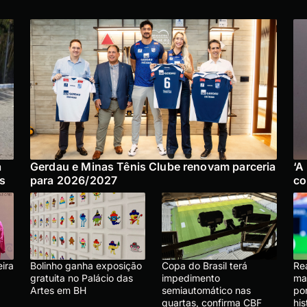
á
Gerdau e Minas Tênis Clube renovam parceria
‘A
os
para 2026/2027
co
ira
Bolinho ganha exposição
Copa do Brasil terá
Re
gratuita no Palácio das
impedimento
ma
Artes em BH
semiautomático nas
por
quartas, confirma CBF
his