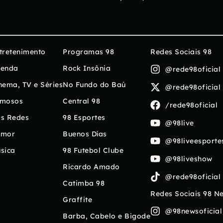
tretenimento
Programas 98
Redes Sociais 98
enda
Rock Insônia
@rede98oficial
nema, TV e Séries
No Fundo do Baú
@rede98oficial
mosos
Central 98
/rede98oficial
s Redes
98 Esportes
@98live
umor
Buenos Días
@98liveesporte
sica
98 Futebol Clube
@98liveshow
Ricardo Amado
@rede98oficial
Catimba 98
Redes Sociais 98 N
Graffite
@98newsoficial
Barba, Cabelo e Bigode