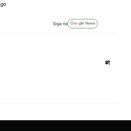
ngo
Siga no