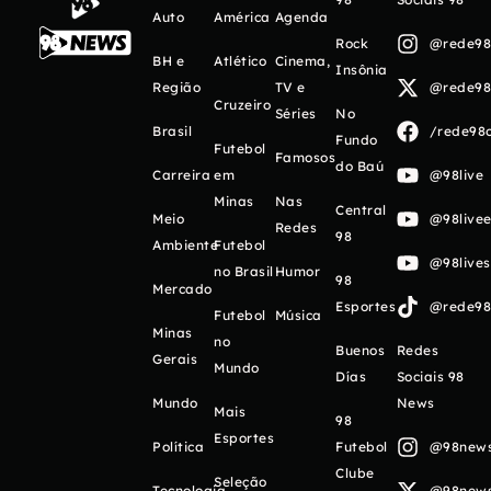
Auto
América
Agenda
Rock
@rede98o
BH e
Atlético
Cinema,
Insônia
Região
TV e
@rede98o
Cruzeiro
Séries
No
Brasil
/rede98o
Fundo
Futebol
Famosos
do Baú
Carreira
em
@98live
Minas
Nas
Central
Meio
@98livee
Redes
98
Ambiente
Futebol
@98live
no Brasil
Humor
98
Mercado
Esportes
@rede98o
Futebol
Música
Minas
no
Buenos
Redes
Gerais
Mundo
Días
Sociais 98
Mundo
News
Mais
98
Esportes
Política
Futebol
@98newso
Clube
Seleção
Tecnologia
@98newso