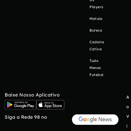
Players
Matula
Buteco
Cadeira
Cativa
Tudo
Menos
Futebol
Baixe Nosso Aplicativo
A
o
V
Siga a Rede 98 no
i