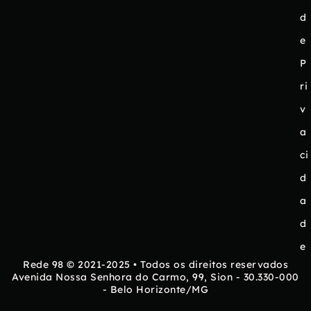
d
e
P
ri
v
a
ci
d
a
d
e
Rede 98 © 2021-2025 • Todos os direitos reservados
Avenida Nossa Senhora do Carmo, 99, Sion - 30.330-000
- Belo Horizonte/MG