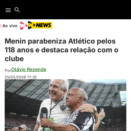
Ao vivo
Menin parabeniza Atlético pelos
118 anos e destaca relação com o
clube
Otávio Rezende
Por
25/03/2026
17:25
Empresário é dono de 75% da SAF do Galo (Foto: Pedro Souza / Atlético)