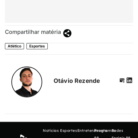
Compartilhar matéria
Atlético
Esportes
Otávio Rezende
Notícias
Esportes
Entretenimento
Programas
Redes
98
Sociais 98