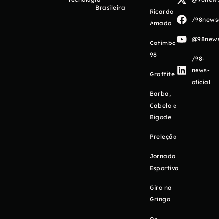
Brasileira
Ricardo
/98newso
Amado
@98newso
Catimba
98
/98-
news-
Graffite
oficial
Barba,
Cabelo e
Bigode
Preleção
Jornada
Esportiva
Giro na
Gringa
Os