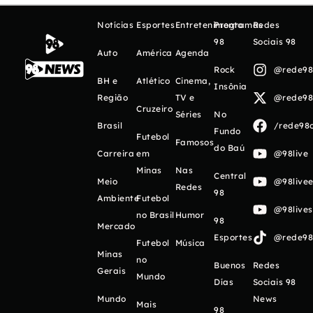
Notícias
Esportes
Entretenimento
Programas
Redes
98
Sociais 98
Auto
América
Agenda
Rock
@rede98o
BH e
Atlético
Cinema,
Insônia
Região
TV e
@rede98o
Cruzeiro
Séries
No
Brasil
/rede98o
Fundo
Futebol
Famosos
do Baú
Carreira
em
@98live
Minas
Nas
Central
Meio
@98livee
Redes
98
Ambiente
Futebol
@98live
no Brasil
Humor
98
Mercado
Esportes
@rede98o
Futebol
Música
Minas
no
Buenos
Redes
Gerais
Mundo
Días
Sociais 98
Mundo
News
Mais
98