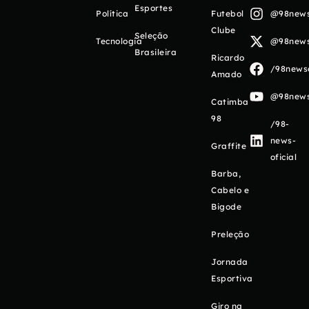
Esportes
Política
Futebol
@98newso
Clube
Seleção
Tecnologia
@98newso
Brasileira
Ricardo
/98newso
Amado
@98newso
Catimba
98
/98-
news-
Graffite
oficial
Barba,
Cabelo e
Bigode
Preleção
Jornada
Esportiva
Giro na