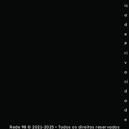
ic
a
d
e
P
ri
v
a
ci
d
a
d
e
Rede 98 © 2021-2025 • Todos os direitos reservados