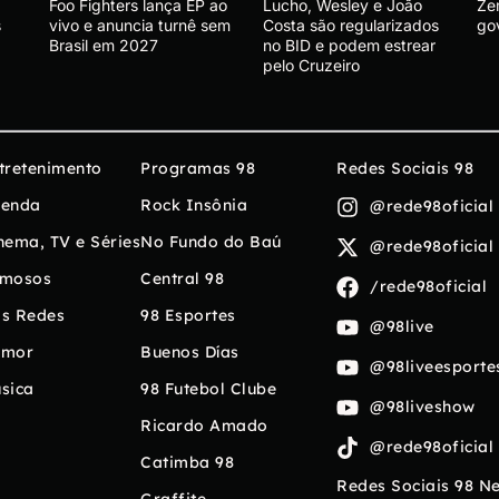
Foo Fighters lança EP ao
Lucho, Wesley e João
Ze
s
vivo e anuncia turnê sem
Costa são regularizados
go
Brasil em 2027
no BID e podem estrear
pelo Cruzeiro
tretenimento
Programas 98
Redes Sociais 98
enda
Rock Insônia
@rede98oficial
nema, TV e Séries
No Fundo do Baú
@rede98oficial
mosos
Central 98
/rede98oficial
s Redes
98 Esportes
@98live
umor
Buenos Días
@98liveesporte
sica
98 Futebol Clube
@98liveshow
Ricardo Amado
@rede98oficial
Catimba 98
Redes Sociais 98 N
Graffite