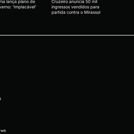
ma lança plano de
Cruzeiro anuncia 50 mil
verno: ‘Implacável’
ingressos vendidos para
partida contra o Mirassol
s
ews