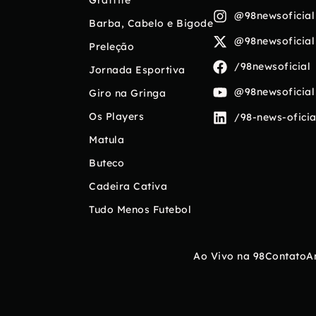
@98newsoficial
Barba, Cabelo e Bigode
@98newsoficial
Preleção
/98newsoficial
Jornada Esportiva
@98newsoficial
Giro na Gringa
Os Players
/98-news-oficia
Matula
Buteco
Cadeira Cativa
Tudo Menos Futebol
Ao Vivo na 98
Contato
A