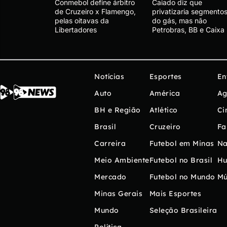
Conmebol define árbitro
Caiado diz que
de Cruzeiro x Flamengo,
privatizaria segmento
pelas oitavas da
do gás, mas não
Libertadores
Petrobras, BB e Caixa
Notícias
Esportes
En
Auto
América
Ag
BH e Região
Atlético
Ci
Brasil
Cruzeiro
Fa
Carreira
Futebol em Minas
Na
Meio Ambiente
Futebol no Brasil
H
Mercado
Futebol no Mundo
Mú
Minas Gerais
Mais Esportes
Mundo
Seleção Brasileira
Política