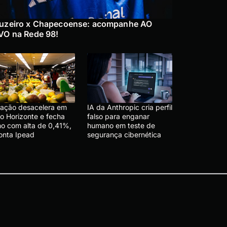
uzeiro x Chapecoense: acompanhe AO
VO na Rede 98!
flação desacelera em
IA da Anthropic cria perfil
lo Horizonte e fecha
falso para enganar
lho com alta de 0,41%,
humano em teste de
onta Ipead
segurança cibernética