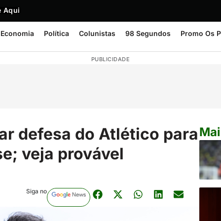
 Aqui
Economia
Política
Colunistas
98 Segundos
Promo Os P
PUBLICIDADE
 defesa do Atlético para
Mai
e; veja provável
Siga no