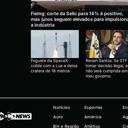
Fiemg: corte da Selic para 14% é positivo,
mas juros seguem elevados para impulsion
a indústria
Foguete da SpaceX
Renan Santos: Se STF
colide com a Lua e deixa
tomar decisão ilegal, e
cratera de 18 metros
não será cumprida em
meu governo
Notícias
Esportes
En
Auto
América
Ag
BH e Região
Atlético
Ci