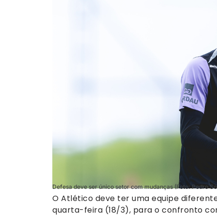
Defesa deve ser único setor com mudanças (Foto: Pedro Sou
O Atlético deve ter uma equipe diferente
quarta-feira (18/3), para o confronto co