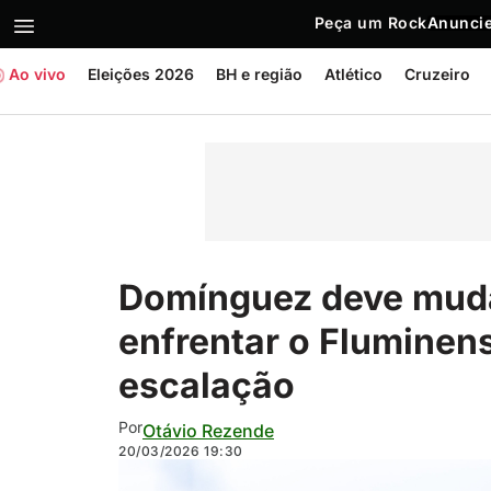
Peça um Rock
Anuncie
Ao vivo
Eleições 2026
BH e região
Atlético
Cruzeiro
Domínguez deve mudar
enfrentar o Fluminens
escalação
Por
Otávio Rezende
20/03/2026
19:30