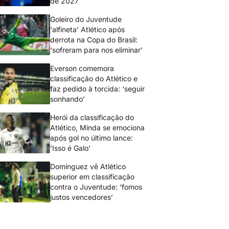
de 2027
Goleiro do Juventude
‘alfineta’ Atlético após
derrota na Copa do Brasil:
‘sofreram para nos eliminar’
Everson comemora
classificação do Atlético e
faz pedido à torcida: ‘seguir
sonhando’
Herói da classificação do
Atlético, Minda se emociona
após gol no último lance:
‘Isso é Galo’
Domínguez vê Atlético
superior em classificação
contra o Juventude: ‘fomos
justos vencedores’