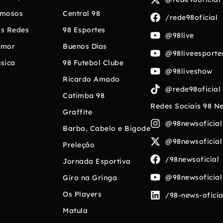
mosos
Central 98
/rede98oficial
s Redes
98 Esportes
@98live
umor
Buenos Días
@98liveesporte
sica
98 Futebol Clube
@98liveshow
Ricardo Amado
@rede98oficial
Catimba 98
Redes Sociais 98 N
Graffite
@98newsoficial
Barba, Cabelo e Bigode
@98newsoficial
Preleção
/98newsoficial
Jornada Esportiva
@98newsoficial
Giro na Gringa
Os Players
/98-news-oficia
Matula