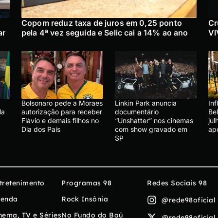
Copom reduz taxa de juros em 0,25 ponto
Cr
ar
pela 4ª vez seguida e Selic cai a 14% ao ano
VI
Bolsonaro pede a Moraes
Linkin Park anuncia
In
la
autorização para receber
documentário
Be
Flávio e demais filhos no
“Unshatter” nos cinemas
ju
Dia dos Pais
com show gravado em
ap
SP
tretenimento
Programas 98
Redes Sociais 98
enda
Rock Insônia
@rede98oficial
nema, TV e Séries
No Fundo do Baú
@rede98oficial