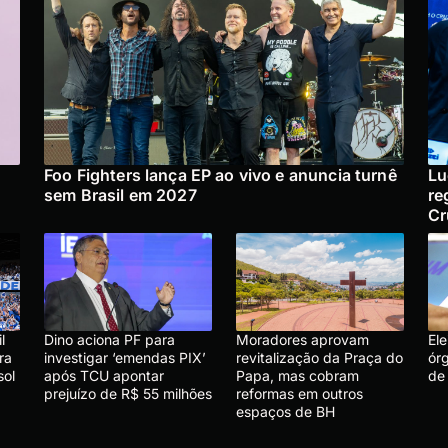
Foo Fighters lança EP ao vivo e anuncia turnê
Lu
sem Brasil em 2027
re
Cr
l
Dino aciona PF para
Moradores aprovam
El
ra
investigar ‘emendas PIX’
revitalização da Praça do
ór
sol
após TCU apontar
Papa, mas cobram
de
prejuízo de R$ 55 milhões
reformas em outros
espaços de BH