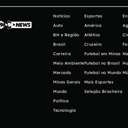
Notícias
Esportes
En
Auto
América
Ag
BH e Região
Atlético
Ci
Brasil
Cruzeiro
Fa
Carreira
Futebol em Minas
Na
Meio Ambiente
Futebol no Brasil
H
Mercado
Futebol no Mundo
Mú
Minas Gerais
Mais Esportes
Mundo
Seleção Brasileira
Política
Tecnologia