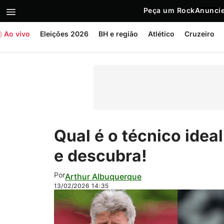
Peça um Rock
Anuncie
Ao vivo
Eleições 2026
BH e região
Atlético
Cruzeiro
Qual é o técnico idea
e descubra!
Por
Arthur Albuquerque
13/02/2026
14:35