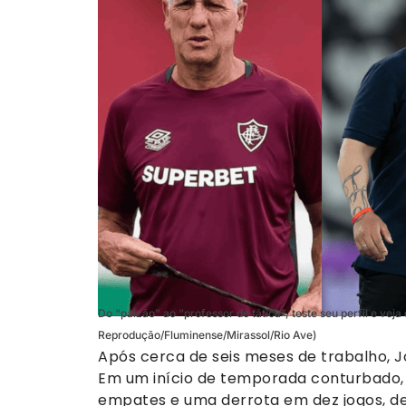
Do “paizão” ao “professor de tática”, teste seu perfil e vej
Reprodução/Fluminense/Mirassol/Rio Ave)
Após cerca de seis meses de trabalho, J
Em um início de temporada conturbado, 
empates e uma derrota em dez jogos, d