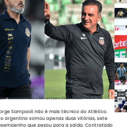
a qual técnico tem mais a sua cara para 2026. (Fotos:
orge Sampaoli não é mais técnico do Atlético.
o argentino somou apenas duas vitórias, sete
esempenho que pesou para a saída. Contratado