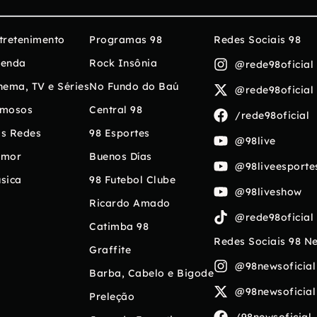
tretenimento
Programas 98
Redes Sociais 98
enda
Rock Insônia
@rede98oficial
nema, TV e Séries
No Fundo do Baú
@rede98oficial
mosos
Central 98
/rede98oficial
s Redes
98 Esportes
@98live
umor
Buenos Días
@98liveesporte
sica
98 Futebol Clube
@98liveshow
Ricardo Amado
@rede98oficial
Catimba 98
Redes Sociais 98 N
Graffite
@98newsoficial
Barba, Cabelo e Bigode
@98newsoficial
Preleção
/98newsoficial