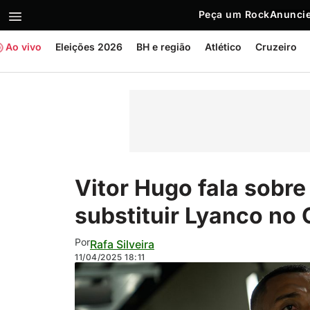
Peça um Rock
Anuncie
Ao vivo
Eleições 2026
BH e região
Atlético
Cruzeiro
Vitor Hugo fala sobre
substituir Lyanco no 
Por
Rafa Silveira
11/04/2025
18:11