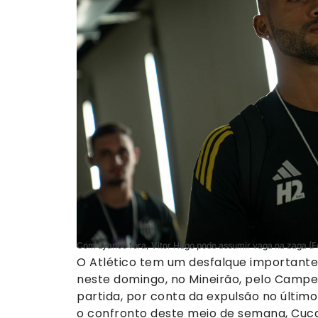
Com Lyanco fora, Vitor Hugo pode assumir vaga na zaga (Fo
O Atlético tem um desfalque importante
neste domingo, no Mineirão, pelo Campeo
partida, por conta da expulsão no últim
o confronto deste meio de semana, Cuca 