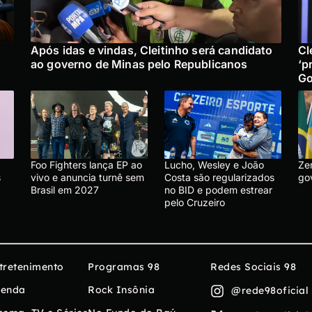
Após idas e vindas, Cleitinho será candidato
Cl
ao governo de Minas pelo Republicanos
‘p
Go
Foo Fighters lança EP ao
Lucho, Wesley e João
Ze
s
vivo e anuncia turnê sem
Costa são regularizados
go
Brasil em 2027
no BID e podem estrear
pelo Cruzeiro
tretenimento
Programas 98
Redes Sociais 98
enda
Rock Insônia
@rede98oficial