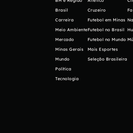
BH e Região
Atlético
Ci
Brasil
Cruzeiro
Fa
Carreira
Futebol em Minas
Na
Meio Ambiente
Futebol no Brasil
H
Mercado
Futebol no Mundo
Mú
Minas Gerais
Mais Esportes
Mundo
Seleção Brasileira
Política
Tecnologia