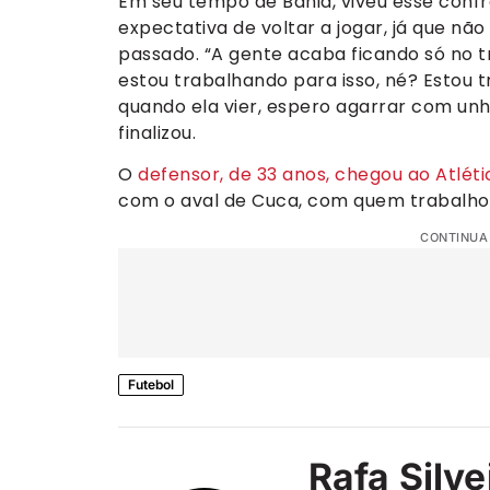
Em seu tempo de Bahia, viveu esse conf
expectativa de voltar a jogar, já que nã
passado. “A gente acaba ficando só no tre
estou trabalhando para isso, né? Estou 
quando ela vier, espero agarrar com unha
finalizou.
O
defensor, de 33 anos, chegou ao Atléti
com o aval de Cuca, com quem trabalhou
CONTINUA
Futebol
Rafa Silve