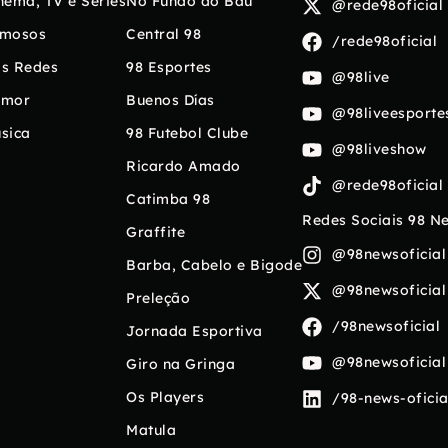
nema, TV e Séries
No Fundo do Baú
@rede98oficial
mosos
Central 98
/rede98oficial
s Redes
98 Esportes
@98live
umor
Buenos Días
@98liveesporte
sica
98 Futebol Clube
@98liveshow
Ricardo Amado
@rede98oficial
Catimba 98
Redes Sociais 98 N
Graffite
@98newsoficial
Barba, Cabelo e Bigode
@98newsoficial
Preleção
/98newsoficial
Jornada Esportiva
@98newsoficial
Giro na Gringa
Os Players
/98-news-oficia
Matula