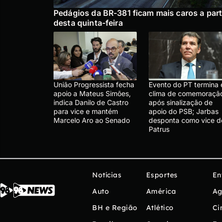
Pedágios da BR-381 ficam mais caros a part
desta quinta-feira
União Progressista fecha
Evento do PT termina
apoio a Mateus Simões,
clima de comemoraçã
indica Danilo de Castro
após sinalização de
para vice e mantém
apoio do PSB; Jarbas
Marcelo Aro ao Senado
desponta como vice d
Patrus
Notícias
Esportes
En
Auto
América
Ag
BH e Região
Atlético
Ci