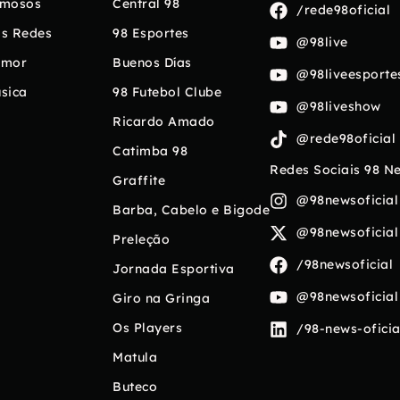
mosos
Central 98
/rede98oficial
s Redes
98 Esportes
@98live
umor
Buenos Días
@98liveesporte
sica
98 Futebol Clube
@98liveshow
Ricardo Amado
@rede98oficial
Catimba 98
Redes Sociais 98 N
Graffite
@98newsoficial
Barba, Cabelo e Bigode
@98newsoficial
Preleção
/98newsoficial
Jornada Esportiva
@98newsoficial
Giro na Gringa
Os Players
/98-news-oficia
Matula
Buteco