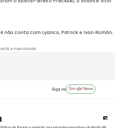
am o lateral-direito Preciado, o volante Vitor
li não conta com Lyanco, Patrick e Ivan Román,
 APÓS A PUBLICIDADE
Siga no
a
Filhos da Pauta) e repórter nas jornadas esportivas da Rádio 98.