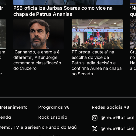
ir
PSB oficializa Jarbas Soares como vice na
‘N
chapa de Patrus Ananias
qu
 em
‘Ganhando, a energia é
PT prega ‘cautela’ na
Cru
o
diferente’, Artur Jorge
escolha do vice de
no
comemora classificação
Patrus, adia decisão e
He
do Cruzeiro
confirma Áurea na chapa
a 
e
ao Senado
tretenimento
Programas 98
Redes Sociais 98
enda
Rock Insônia
@rede98oficial
nema, TV e Séries
No Fundo do Baú
@rede98oficial