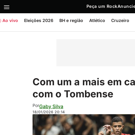
Peça um Rock
Anuncie
Ao vivo
Eleições 2026
BH e região
Atlético
Cruzeiro
Com um a mais em ca
com o Tombense
Por
Gaby Silva
18/01/2026
20:14