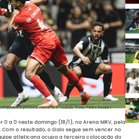
nquistou a primeira vitória na 5° rodada. (Foto: Pedro Souza /
0 a 0 neste domingo (18/1), na Arena MRV, pela
 Com o resultado, o Galo segue sem vencer no
quipe atleticana ocupa a terceira colocação do