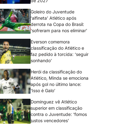
de 2027
Goleiro do Juventude
‘alfineta’ Atlético após
derrota na Copa do Brasil:
‘sofreram para nos eliminar’
Everson comemora
classificação do Atlético e
faz pedido à torcida: ‘seguir
sonhando’
Herói da classificação do
Atlético, Minda se emociona
após gol no último lance:
‘Isso é Galo’
Domínguez vê Atlético
superior em classificação
contra o Juventude: ‘fomos
justos vencedores’