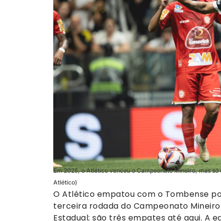
Em 2025, o Atlético venceu o Campeonato Mineiro, mas só co
Atlético)
O Atlético empatou com o Tombense por 
terceira rodada do Campeonato Mineiro.
Estadual; são três empates até aqui. A e