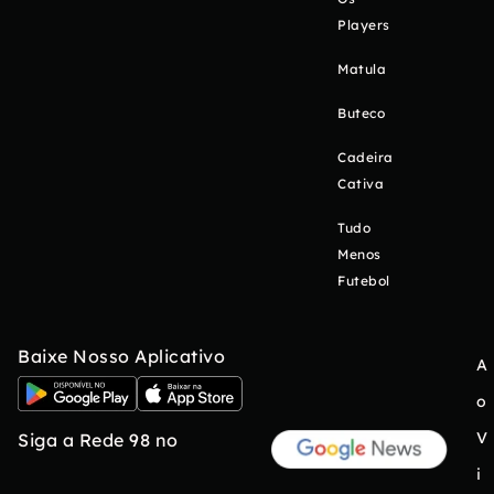
Players
Matula
Buteco
Cadeira
Cativa
Tudo
Menos
Futebol
Baixe Nosso Aplicativo
A
o
V
Siga a Rede 98 no
i