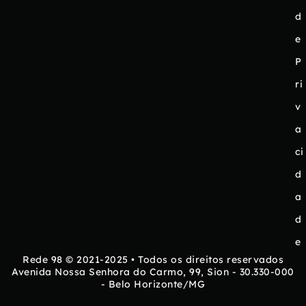
d
e
P
ri
v
a
ci
d
a
d
e
Rede 98 © 2021-2025 • Todos os direitos reservados
Avenida Nossa Senhora do Carmo, 99, Sion - 30.330-000
- Belo Horizonte/MG