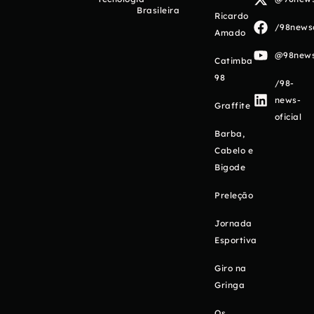
Brasileira
Ricardo
/98newso
Amado
@98newso
Catimba
98
/98-
news-
Graffite
oficial
Barba,
Cabelo e
Bigode
Preleção
Jornada
Esportiva
Giro na
Gringa
Os