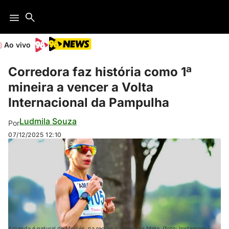
Ao vivo
Corredora faz história como 1ª
mineira a vencer a Volta
Internacional da Pampulha
Ludmila Souza
Por
07/12/2025
12:10
Amanda é natural de Mercês, na região da Zona da Mata. (foto: Instagram /