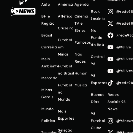
Auto
América
Agenda
Rock
@rede98o
BH e
Atlético
Cinema,
Insônia
Região
TV e
@rede98o
Cruzeiro
Séries
No
Brasil
/rede98o
Fundo
Futebol
Famosos
do Baú
Carreira
em
@98live
Minas
Nas
Central
Meio
@98livee
Redes
98
Ambiente
Futebol
@98live
no Brasil
Humor
98
Mercado
Esportes
@rede98o
Futebol
Música
Minas
no
Buenos
Redes
Gerais
Mundo
Días
Sociais 98
Mundo
News
Mais
98
Esportes
Política
Futebol
@98newso
Clube
Seleção
Tecnologia
@98newso