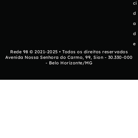
ci
d
a
d
e
Rede 98 © 2021-2025 • Todos os direitos reservados
Avenida Nossa Senhora do Carmo, 99, Sion - 30.330-000
- Belo Horizonte/MG