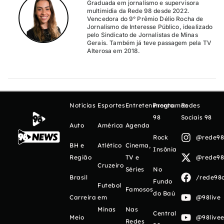
Graduada em jornalismo e supervisora
multimidia da Rede 98 desde 2022.
Vencedora do 9° Prêmio Délio Rocha de
Jornalismo de Interesse Público, idealizado
pelo Sindicato de Jornalistas de Minas
Gerais. Também já teve passagem pela TV
Alterosa em 2018.
Notícias
Esportes
Entretenimento
Programas
Redes
98
Sociais 98
Auto
América
Agenda
Rock
@rede98o
BH e
Atlético
Cinema,
Insônia
Região
TV e
@rede98o
Cruzeiro
Séries
No
Brasil
/rede98o
Fundo
Futebol
Famosos
do Baú
Carreira
em
@98live
Minas
Nas
Central
Meio
@98livee
Redes