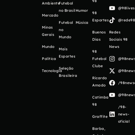
98
Ambiente
Futebol
@98live
no Brasil
Humor
98
Mercado
Esportes
@rede98o
Futebol
Música
Minas
no
Buenos
Redes
Gerais
Mundo
Días
Sociais 98
Mundo
News
Mais
98
Esportes
Política
Futebol
@98newso
Clube
Seleção
Tecnologia
@98newso
Brasileira
Ricardo
/98newso
Amado
@98newso
Catimba
98
/98-
news-
Graffite
oficial
Barba,