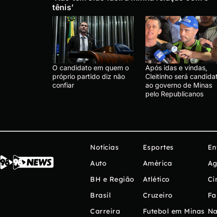
tênis’
O candidato em quem o
Após idas e vindas,
próprio partido diz não
Cleitinho será candida
confiar
ao governo de Minas
pelo Republicanos
Notícias
Esportes
En
Auto
América
Ag
BH e Região
Atlético
Ci
Brasil
Cruzeiro
Fa
Carreira
Futebol em Minas
Na