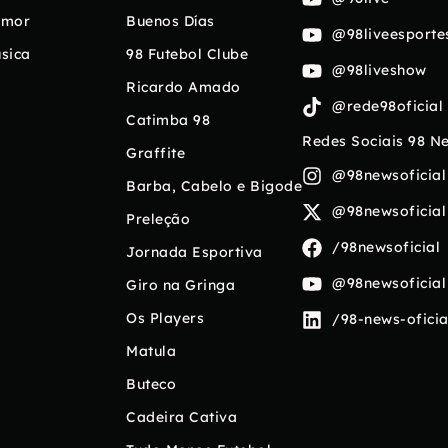
umor
Buenos Días
@98liveesporte
sica
98 Futebol Clube
@98liveshow
Ricardo Amado
@rede98oficial
Catimba 98
Redes Sociais 98 N
Graffite
@98newsoficial
Barba, Cabelo e Bigode
@98newsoficial
Preleção
/98newsoficial
Jornada Esportiva
@98newsoficial
Giro na Gringa
Os Players
/98-news-oficia
Matula
Buteco
Cadeira Cativa