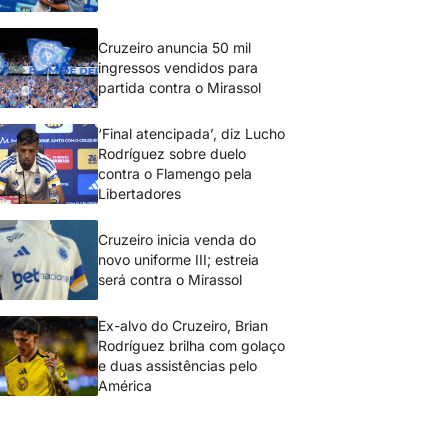
Cruzeiro anuncia 50 mil
ingressos vendidos para
partida contra o Mirassol
‘Final atencipada’, diz Lucho
Rodríguez sobre duelo
contra o Flamengo pela
Libertadores
Cruzeiro inicia venda do
novo uniforme III; estreia
será contra o Mirassol
Ex-alvo do Cruzeiro, Brian
Rodríguez brilha com golaço
e duas assistências pelo
América