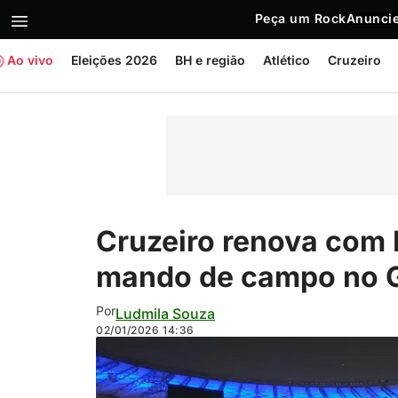
Peça um Rock
Anuncie
Ao vivo
Eleições 2026
BH e região
Atlético
Cruzeiro
Cruzeiro renova com
mando de campo no G
Por
Ludmila Souza
02/01/2026
14:36