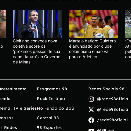
Cleitinho convoca nova
Martelo batido: Quintero
‘E
to
coletiva sobre os
é anunciado por clube
At
‘próximos passos de sua
colombiano e não vai
pel
candidatura’ ao Governo
para o Atlético
ond
de Minas
tretenimento
Programas 98
Redes Sociais 98
enda
Rock Insônia
@rede98oficial
nema, TV e Séries
No Fundo do Baú
@rede98oficial
mosos
Central 98
/rede98oficial
s Redes
98 Esportes
@98live