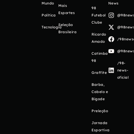
Mundo
News
Mais
98
Esportes
Política
Futebol
@98newso
Clube
Seleção
Tecnologia
@98newso
Brasileira
Ricardo
/98newso
Amado
@98newso
Catimba
98
/98-
news-
Graffite
oficial
Barba,
Cabelo e
Bigode
Preleção
Jornada
Esportiva