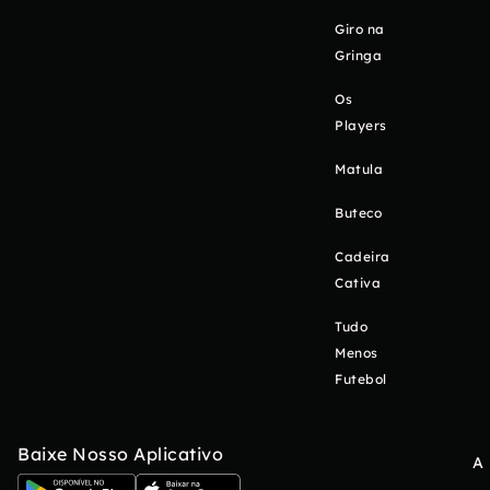
Giro na
Gringa
Os
Players
Matula
Buteco
Cadeira
Cativa
Tudo
Menos
Futebol
Baixe Nosso Aplicativo
A