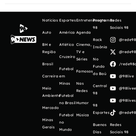
Notícias
Esportes
Entretenimento
Programas
Redes
98
Sociais 98
Auto
América
Agenda
Rock
@rede98o
BH e
Atlético
Cinema,
Insônia
Região
TV e
@rede98o
Cruzeiro
Séries
No
Brasil
/rede98o
Fundo
Futebol
Famosos
do Baú
Carreira
em
@98live
Minas
Nas
Central
Meio
@98livee
Redes
98
Ambiente
Futebol
@98live
no Brasil
Humor
98
Mercado
Esportes
@rede98o
Futebol
Música
Minas
no
Buenos
Redes
Gerais
Mundo
Días
Sociais 98