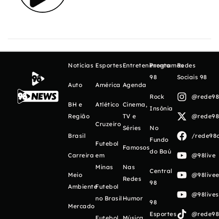
Notícias
Esportes
Entretenimento
Programas
Redes
98
Sociais 98
Auto
América
Agenda
Rock
@rede98o
BH e
Atlético
Cinema,
Insônia
Região
TV e
@rede98o
Cruzeiro
Séries
No
Brasil
/rede98o
Fundo
Futebol
Famosos
do Baú
Carreira
em
@98live
Minas
Nas
Central
Meio
@98livee
Redes
98
Ambiente
Futebol
@98live
no Brasil
Humor
98
Mercado
Esportes
@rede98o
Futebol
Música