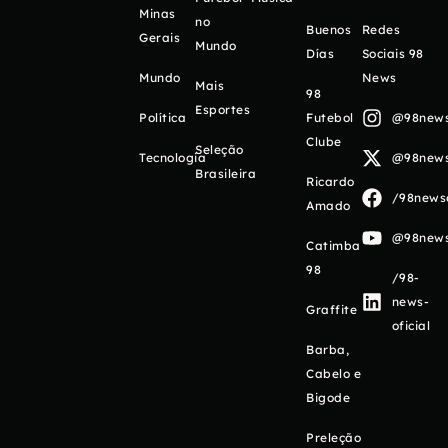
Minas
no
Buenos
Redes
Gerais
Mundo
Días
Sociais 98
Mundo
News
Mais
98
Esportes
Política
Futebol
@98newso
Clube
Seleção
Tecnologia
@98newso
Brasileira
Ricardo
/98newso
Amado
@98newso
Catimba
98
/98-
news-
Graffite
oficial
Barba,
Cabelo e
Bigode
Preleção