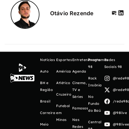
Otávio Rezende
Notícias
Esportes
Entretenimento
Programas
Redes
98
Sociais 98
Auto
América
Agenda
Rock
@rede98o
BH e
Atlético
Cinema,
Insônia
Região
TV e
@rede98o
Cruzeiro
Séries
No
Brasil
/rede98o
Fundo
Futebol
Famosos
do Baú
Carreira
em
@98live
Minas
Nas
Central
Meio
@98livee
Redes
98