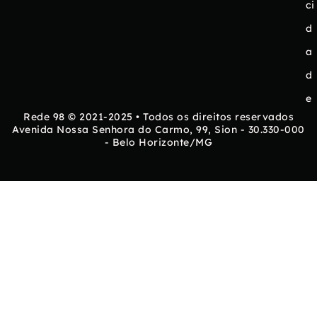
ci
d
a
d
e
Rede 98 © 2021-2025 • Todos os direitos reservados
Avenida Nossa Senhora do Carmo, 99, Sion - 30.330-000
- Belo Horizonte/MG