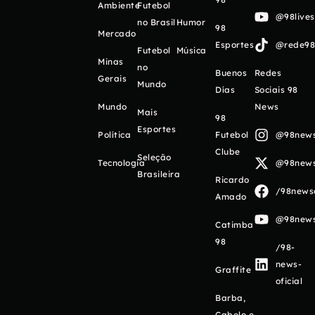
Ambiente
Futebol
@98live
no Brasil
Humor
98
Mercado
Esportes
@rede98o
Futebol
Música
Minas
no
Buenos
Redes
Gerais
Mundo
Días
Sociais 98
Mundo
News
Mais
98
Esportes
Política
Futebol
@98newso
Clube
Seleção
Tecnologia
@98newso
Brasileira
Ricardo
/98newso
Amado
@98newso
Catimba
98
/98-
news-
Graffite
oficial
Barba,
Cabelo e