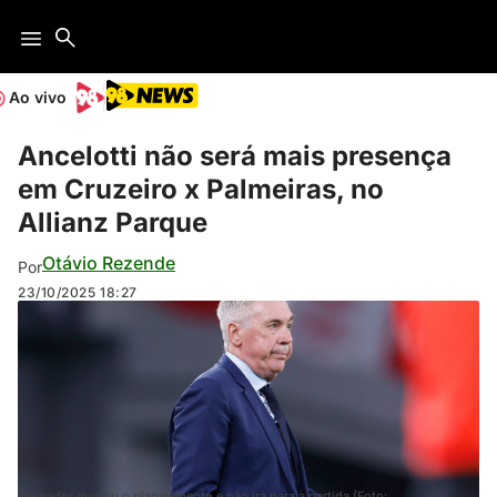
Ao vivo
Ancelotti não será mais presença
em Cruzeiro x Palmeiras, no
Allianz Parque
Otávio Rezende
Por
23/10/2025
18:27
Treinador mudou o planejamento e não irá para a partida (Foto: