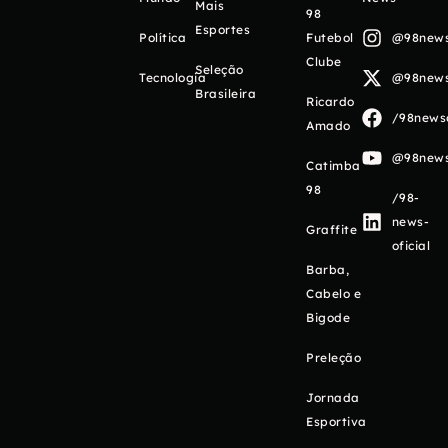
Mais
98
Esportes
Política
Futebol
@98newso
Clube
Seleção
Tecnologia
@98newso
Brasileira
Ricardo
/98newso
Amado
@98newso
Catimba
98
/98-
news-
Graffite
oficial
Barba,
Cabelo e
Bigode
Preleção
Jornada
Esportiva