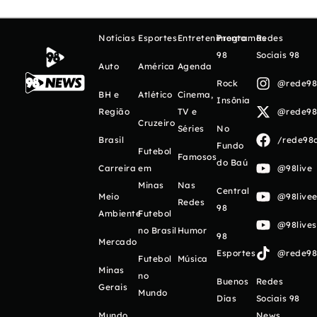
Notícias
Esportes
Entretenimento
Programas
Redes
98
Sociais 98
Auto
América
Agenda
Rock
@rede98o
BH e
Atlético
Cinema,
Insônia
Região
TV e
@rede98o
Cruzeiro
Séries
No
Brasil
/rede98o
Fundo
Futebol
Famosos
do Baú
Carreira
em
@98live
Minas
Nas
Central
Meio
@98livee
Redes
98
Ambiente
Futebol
@98live
no Brasil
Humor
98
Mercado
Esportes
@rede98o
Futebol
Música
Minas
no
Buenos
Redes
Gerais
Mundo
Días
Sociais 98
Mundo
News