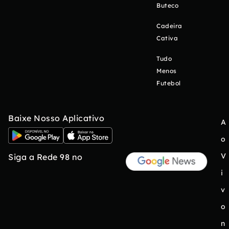
Buteco
Cadeira
Cativa
Tudo
Menos
Futebol
Baixe Nosso Aplicativo
A
o
V
Siga a Rede 98 no
i
v
o
n