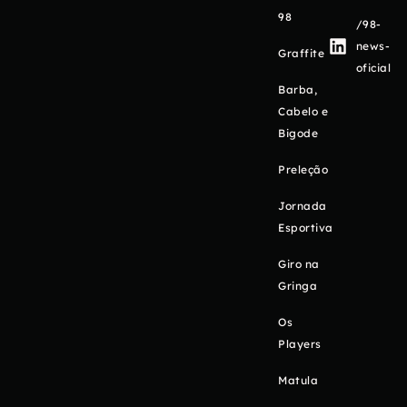
98
/98-
news-
Graffite
oficial
Barba,
Cabelo e
Bigode
Preleção
Jornada
Esportiva
Giro na
Gringa
Os
Players
Matula