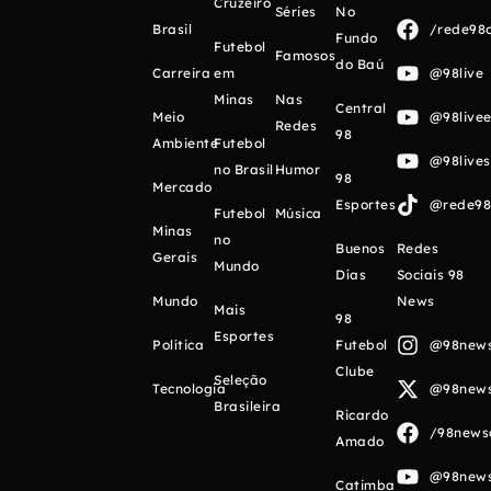
Cruzeiro
Séries
No
Brasil
/rede98o
Fundo
Futebol
Famosos
do Baú
Carreira
em
@98live
Minas
Nas
Central
Meio
@98livee
Redes
98
Ambiente
Futebol
@98live
no Brasil
Humor
98
Mercado
Esportes
@rede98o
Futebol
Música
Minas
no
Buenos
Redes
Gerais
Mundo
Días
Sociais 98
Mundo
News
Mais
98
Esportes
Política
Futebol
@98newso
Clube
Seleção
Tecnologia
@98newso
Brasileira
Ricardo
/98newso
Amado
@98newso
Catimba