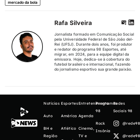
mercado da bola
Rafa Silveira
Jornalista formado em Comunicação Social
pela Universidade Federal de São João del-
Rei (UFSJ). Durante dois anos, foi produtor
e redator do programa 98 Esportes, até
migrar, em 2024, para a equipe digital da
emissora. Hoje, dedica-se à cobertura do
futebol brasileiro e internacional, fazendo
do jornalismo esportivo sua grande paixão.
Notícias
Esportes
Entretenimento
Programas
Redes
98
Sociais 98
Auto
América
Agenda
Rock
@rede98o
BH e
Atlético
Cinema,
Insônia
Região
TV e
@rede98o