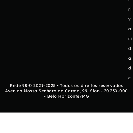
ri
v
a
ci
d
a
d
e
Rede 98 © 2021-2025 • Todos os direitos reservados
Avenida Nossa Senhora do Carmo, 99, Sion - 30.330-000
- Belo Horizonte/MG