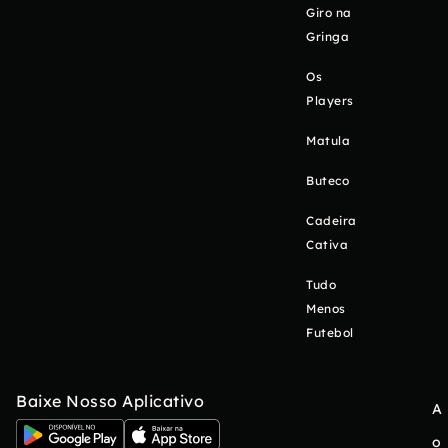
Giro na
Gringa
Os
Players
Matula
Buteco
Cadeira
Cativa
Tudo
Menos
Futebol
Baixe Nosso Aplicativo
A
o