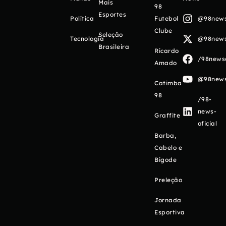
Mais
98
Esportes
Política
Futebol
@98newso
Clube
Seleção
Tecnologia
@98newso
Brasileira
Ricardo
/98newso
Amado
@98newso
Catimba
98
/98-
news-
Graffite
oficial
Barba,
Cabelo e
Bigode
Preleção
Jornada
Esportiva