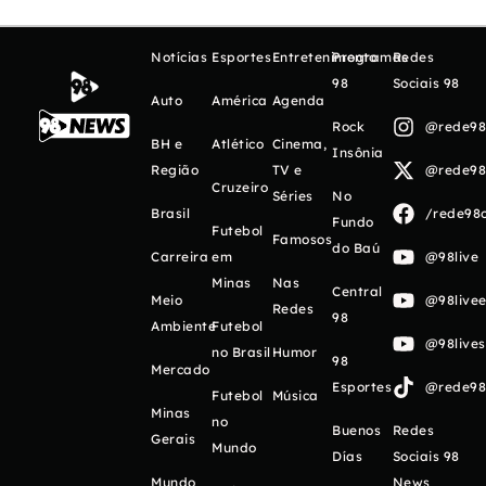
Notícias
Esportes
Entretenimento
Programas
Redes
98
Sociais 98
Auto
América
Agenda
Rock
@rede98o
BH e
Atlético
Cinema,
Insônia
Região
TV e
@rede98o
Cruzeiro
Séries
No
Brasil
/rede98o
Fundo
Futebol
Famosos
do Baú
Carreira
em
@98live
Minas
Nas
Central
Meio
@98livee
Redes
98
Ambiente
Futebol
@98live
no Brasil
Humor
98
Mercado
Esportes
@rede98o
Futebol
Música
Minas
no
Buenos
Redes
Gerais
Mundo
Días
Sociais 98
Mundo
News