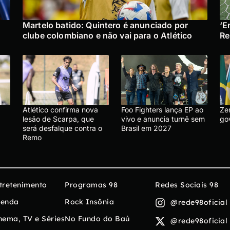
Martelo batido: Quintero é anunciado por
‘E
clube colombiano e não vai para o Atlético
Re
Atlético confirma nova
Foo Fighters lança EP ao
Ze
lesão de Scarpa, que
vivo e anuncia turnê sem
go
será desfalque contra o
Brasil em 2027
Remo
tretenimento
Programas 98
Redes Sociais 98
enda
Rock Insônia
@rede98oficial
nema, TV e Séries
No Fundo do Baú
@rede98oficial