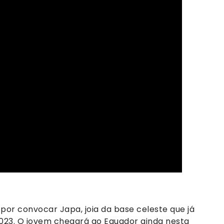
or convocar Japa, joia da base celeste que já
2023. O jovem chegará ao Equador ainda nesta