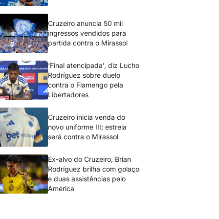
Cruzeiro anuncia 50 mil
ingressos vendidos para
partida contra o Mirassol
‘Final atencipada’, diz Lucho
Rodríguez sobre duelo
contra o Flamengo pela
Libertadores
Cruzeiro inicia venda do
novo uniforme III; estreia
será contra o Mirassol
Ex-alvo do Cruzeiro, Brian
Rodríguez brilha com golaço
e duas assistências pelo
América