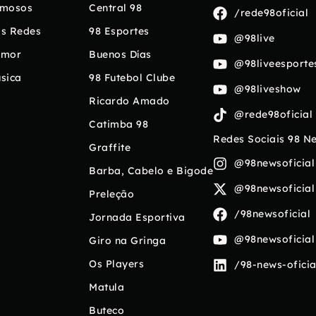
mosos
Central 98
/rede98oficial
s Redes
98 Esportes
@98live
umor
Buenos Días
@98liveesporte
sica
98 Futebol Clube
@98liveshow
Ricardo Amado
@rede98oficial
Catimba 98
Redes Sociais 98 N
Graffite
@98newsoficial
Barba, Cabelo e Bigode
@98newsoficial
Preleção
/98newsoficial
Jornada Esportiva
@98newsoficial
Giro na Gringa
Os Players
/98-news-oficia
Matula
Buteco