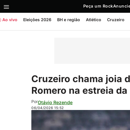
Peça um Rock
Anuncie
Ao vivo
Eleições 2026
BH e região
Atlético
Cruzeiro
Cruzeiro chama joia d
Romero na estreia da
Por
Otávio Rezende
06/04/2026
15:52