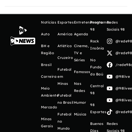
Notícias
Esportes
Entretenimento
Programas
Redes
98
Sociais 98
Auto
América
Agenda
Rock
@rede98o
BH e
Atlético
Cinema,
Insônia
Região
TV e
@rede98o
Cruzeiro
Séries
No
Brasil
/rede98o
Fundo
Futebol
Famosos
do Baú
Carreira
em
@98live
Minas
Nas
Central
Meio
@98livee
Redes
98
Ambiente
Futebol
@98live
no Brasil
Humor
98
Mercado
Esportes
@rede98o
Futebol
Música
Minas
no
Buenos
Redes
Gerais
Mundo
Días
Sociais 98