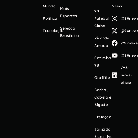
Mundo
News
Mais
98
Esportes
Política
Futebol
@98newso
Clube
Seleção
Tecnologia
@98newso
Brasileira
Ricardo
/98newso
Amado
@98newso
Catimba
98
/98-
news-
Graffite
oficial
Barba,
Cabelo e
Bigode
Preleção
Jornada
Esportiva