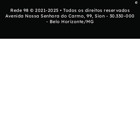
e
Rede 98 © 2021-2025 • Todos os direitos reservados
Avenida Nossa Senhora do Carmo, 99, Sion - 30.330-000
- Belo Horizonte/MG