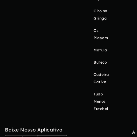
Giro na
Gringa
Os
Players
Matula
Buteco
Cadeira
Cativa
Tudo
Menos
Futebol
Baixe Nosso Aplicativo
A