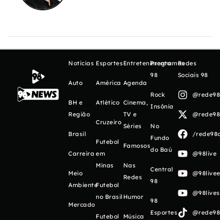
Notícias
Esportes
Entretenimento
Programas
Redes
98
Sociais 98
Auto
América
Agenda
Rock
@rede98o
BH e
Atlético
Cinema,
Insônia
Região
TV e
@rede98o
Cruzeiro
Séries
No
Brasil
/rede98o
Fundo
Futebol
Famosos
do Baú
Carreira
em
@98live
Minas
Nas
Central
Meio
@98livee
Redes
98
Ambiente
Futebol
@98live
no Brasil
Humor
98
Mercado
Esportes
@rede98o
Futebol
Música