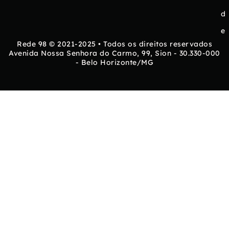
d
e
Rede 98 © 2021-2025 • Todos os direitos reservados
Avenida Nossa Senhora do Carmo, 99, Sion - 30.330-000
- Belo Horizonte/MG