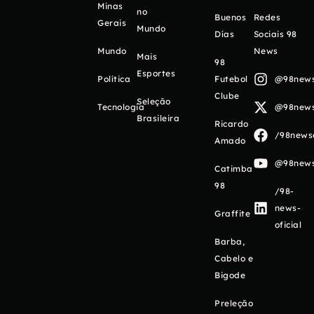
Minas
no
Buenos
Redes
Gerais
Mundo
Días
Sociais 98
Mundo
News
Mais
98
Esportes
Política
Futebol
@98newso
Clube
Seleção
Tecnologia
@98newso
Brasileira
Ricardo
/98newso
Amado
@98newso
Catimba
98
/98-
news-
Graffite
oficial
Barba,
Cabelo e
Bigode
Preleção