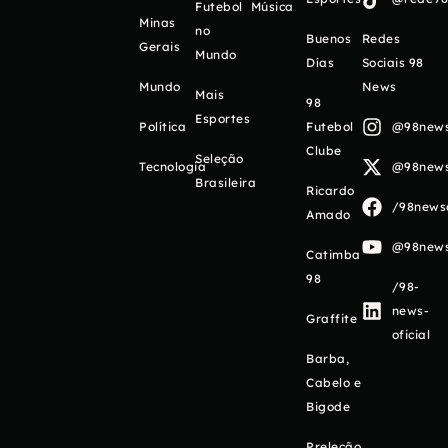
Futebol
Música
Minas
no
Buenos
Redes
Gerais
Mundo
Días
Sociais 98
Mundo
News
Mais
98
Esportes
Política
Futebol
@98newso
Clube
Seleção
Tecnologia
@98newso
Brasileira
Ricardo
/98newso
Amado
@98newso
Catimba
98
/98-
news-
Graffite
oficial
Barba,
Cabelo e
Bigode
Preleção