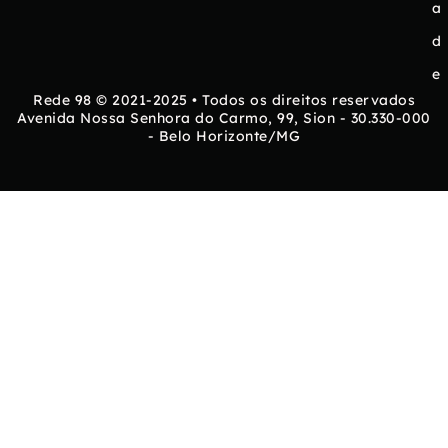
a
d
e
Rede 98 © 2021-2025 • Todos os direitos reservados
Avenida Nossa Senhora do Carmo, 99, Sion - 30.330-000
- Belo Horizonte/MG