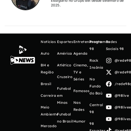
Estagiário no Grupo Bel desde setembro de
2025.
Notícias
Esportes
Entretenimento
Programas
Redes
98
Sociais 98
Auto
América
Agenda
Rock
@rede98o
BH e
Atlético
Cinema,
Insônia
Região
TV e
@rede98o
Cruzeiro
Séries
No
Brasil
/rede98o
Fundo
Futebol
Famosos
do Baú
Carreira
em
@98live
Minas
Nas
Central
Meio
@98livee
Redes
98
Ambiente
Futebol
@98live
no Brasil
Humor
98
Mercado
Esportes
@rede98o