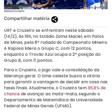
Saiba onde assistir URT e Cruzeiro pelo Campeonato Mineiro | Foto: Gustavo
Aleixo/Cruzeiro
Compartilhar matéria
URT e Cruzeiro se enfrentam neste sábado
(14/2), às 19h, no Estádio Zama Maciel, em Patos
de Minas, pela 8ª rodada do Campeonato Mineiro.
A Raposa lidera o Grupo C, com 12 pontos,
enquanto o Trovão Azul ocupa a 2ª posição do
Grupo B, com 11 pontos.
Para o Cruzeiro, o jogo vale a consolidação da
liderança geral. O time celeste busca a vitória
para garantir a vantagem de decidir em casa nas
fases finais. Atualmente, o Cruzeiro tem
95,8% de
chance
de avançar ao mata-mata, segundo o
Departamento de Matemática da Universidade
Federal de Minas Gerais (UFMG).