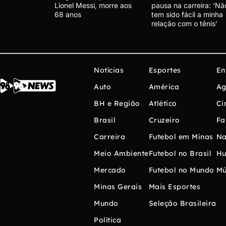
Lionel Messi, morre aos
pausa na carreira: ‘Nã
68 anos
tem sido fácil a minha
relação com o tênis’
Notícias
Esportes
En
Auto
América
Ag
BH e Região
Atlético
Ci
Brasil
Cruzeiro
Fa
Carreira
Futebol em Minas
Na
Meio Ambiente
Futebol no Brasil
H
Mercado
Futebol no Mundo
Mú
Minas Gerais
Mais Esportes
Mundo
Seleção Brasileira
Política