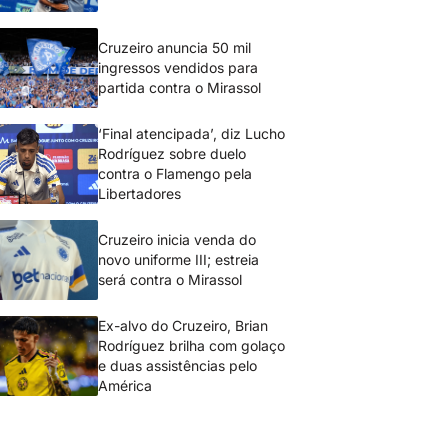
Cruzeiro anuncia 50 mil
ingressos vendidos para
partida contra o Mirassol
‘Final atencipada’, diz Lucho
Rodríguez sobre duelo
contra o Flamengo pela
Libertadores
Cruzeiro inicia venda do
novo uniforme III; estreia
será contra o Mirassol
Ex-alvo do Cruzeiro, Brian
Rodríguez brilha com golaço
e duas assistências pelo
América