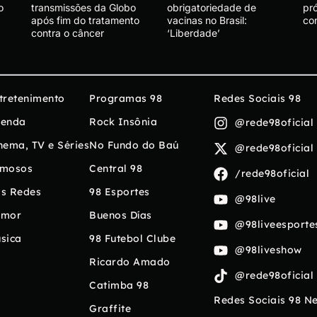
o
transmissões da Globo
obrigatoriedade de
pró
após fim do tratamento
vacinas no Brasil:
con
contra o câncer
‘Liberdade’
tretenimento
Programas 98
Redes Sociais 98
enda
Rock Insônia
@rede98oficial
nema, TV e Séries
No Fundo do Baú
@rede98oficial
mosos
Central 98
/rede98oficial
s Redes
98 Esportes
@98live
umor
Buenos Días
@98liveesporte
sica
98 Futebol Clube
@98liveshow
Ricardo Amado
@rede98oficial
Catimba 98
Redes Sociais 98 N
Graffite