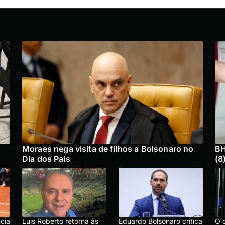
Moraes nega visita de filhos a Bolsonaro no
BH
Dia dos Pais
(8
cia
Luis Roberto retorna às
Eduardo Bolsonaro critica
O 