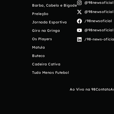
@98newsoficial
Barba, Cabelo e Bigode
@98newsoficial
Preleção
/98newsoficial
Jornada Esportiva
@98newsoficial
Giro na Gringa
Os Players
/98-news-oficia
Matula
Buteco
Cadeira Cativa
Tudo Menos Futebol
Ao Vivo na 98
Contato
A