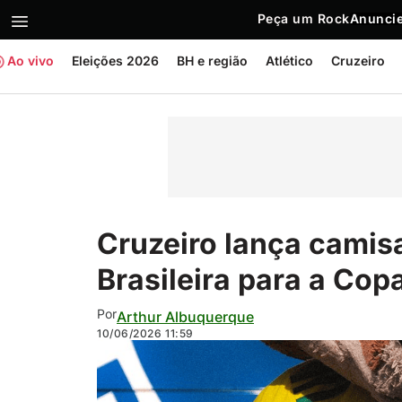
Peça um Rock
Anuncie
Ao vivo
Eleições 2026
BH e região
Atlético
Cruzeiro
Cruzeiro lança camis
Brasileira para a Co
Por
Arthur Albuquerque
10/06/2026
11:59