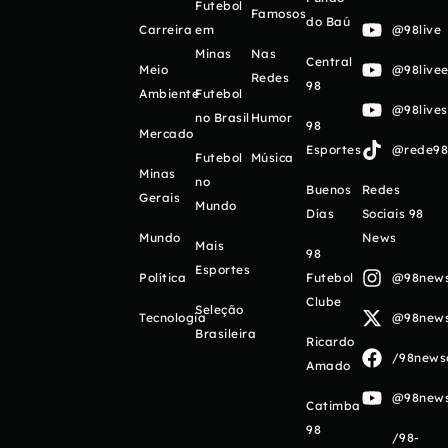
Futebol
Famosos
do Baú
Carreira
em
@98live
Minas
Nas
Central
Meio
@98livee
Redes
98
Ambiente
Futebol
@98live
no Brasil
Humor
98
Mercado
Esportes
@rede98o
Futebol
Música
Minas
no
Buenos
Redes
Gerais
Mundo
Días
Sociais 98
Mundo
News
Mais
98
Esportes
Política
Futebol
@98newso
Clube
Seleção
Tecnologia
@98newso
Brasileira
Ricardo
/98newso
Amado
@98newso
Catimba
98
/98-