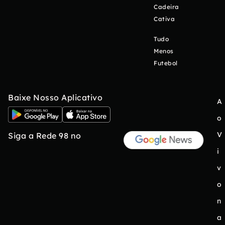
Cadeira
Cativa
Tudo
Menos
Futebol
Baixe Nosso Aplicativo
A
o
V
Siga a Rede 98 no
i
v
o
n
a