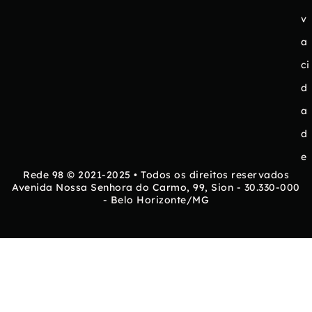
v
a
ci
d
a
d
e
Rede 98 © 2021-2025 • Todos os direitos reservados
Avenida Nossa Senhora do Carmo, 99, Sion - 30.330-000
- Belo Horizonte/MG