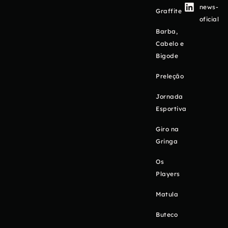
news-
Graffite
oficial
Barba,
Cabelo e
Bigode
Preleção
Jornada
Esportiva
Giro na
Gringa
Os
Players
Matula
Buteco