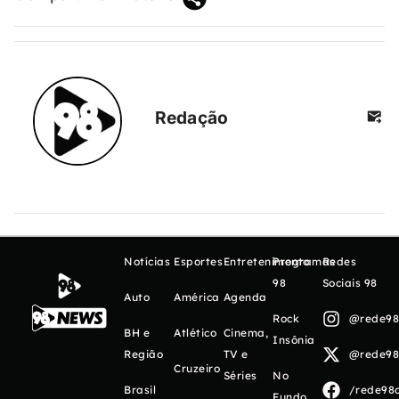
Redação
Notícias
Esportes
Entretenimento
Programas
Redes
98
Sociais 98
Auto
América
Agenda
Rock
@rede98o
BH e
Atlético
Cinema,
Insônia
Região
TV e
@rede98o
Cruzeiro
Séries
No
Brasil
/rede98o
Fundo