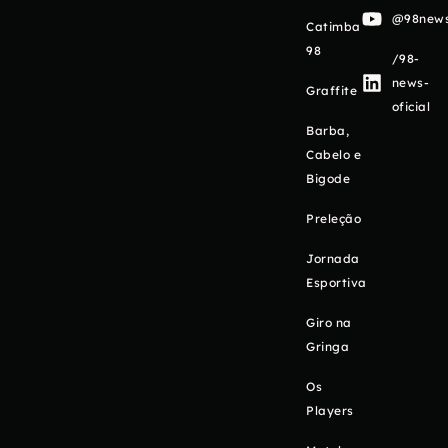
@98newso
Catimba
98
/98-
news-
Graffite
oficial
Barba,
Cabelo e
Bigode
Preleção
Jornada
Esportiva
Giro na
Gringa
Os
Players