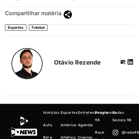
Compartilhar matéria
Esportes
Futebol
Otávio Rezende
Notícias
Esportes
Entretenimento
Programas
Redes
98
Sociais 98
Auto
América
Agenda
Rock
@rede98o
BH e
Atlético
Cinema,