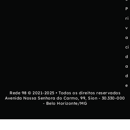
P
ri
v
a
ci
d
a
d
e
Rede 98 © 2021-2025 • Todos os direitos reservados
Avenida Nossa Senhora do Carmo, 99, Sion - 30.330-000
- Belo Horizonte/MG