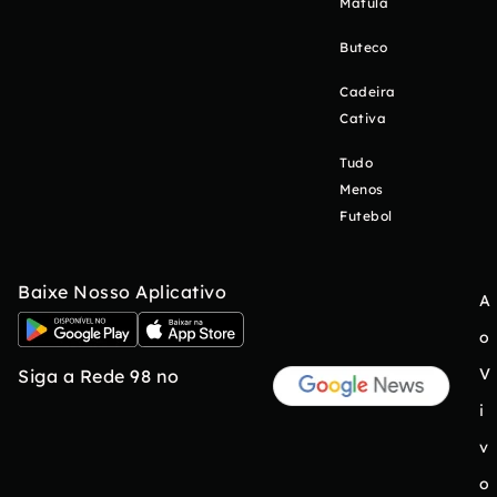
Matula
Buteco
Cadeira
Cativa
Tudo
Menos
Futebol
Baixe Nosso Aplicativo
A
o
V
Siga a Rede 98 no
i
v
o