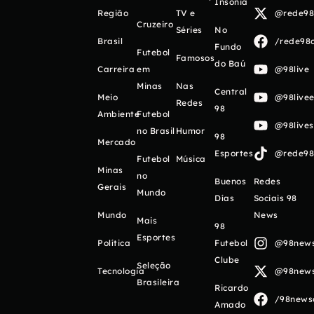
Insônia
Região
TV e
@rede98o
Cruzeiro
Séries
No
Brasil
/rede98o
Fundo
Futebol
Famosos
do Baú
Carreira
em
@98live
Minas
Nas
Central
Meio
@98livee
Redes
98
Ambiente
Futebol
@98live
no Brasil
Humor
98
Mercado
Esportes
@rede98o
Futebol
Música
Minas
no
Buenos
Redes
Gerais
Mundo
Días
Sociais 98
Mundo
News
Mais
98
Esportes
Política
Futebol
@98newso
Clube
Seleção
Tecnologia
@98newso
Brasileira
Ricardo
/98newso
Amado