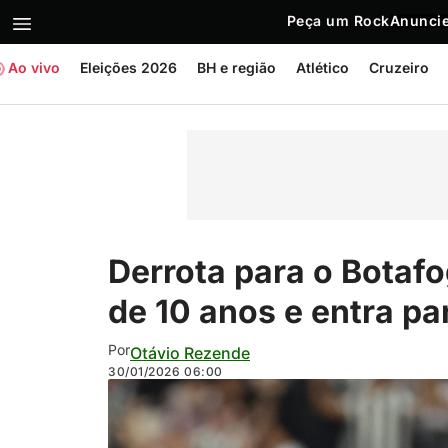
Peça um Rock
Anuncie
Ao vivo
Eleições 2026
BH e região
Atlético
Cruzeiro
Derrota para o Botaf
de 10 anos e entra par
Por
Otávio Rezende
30/01/2026
06:00