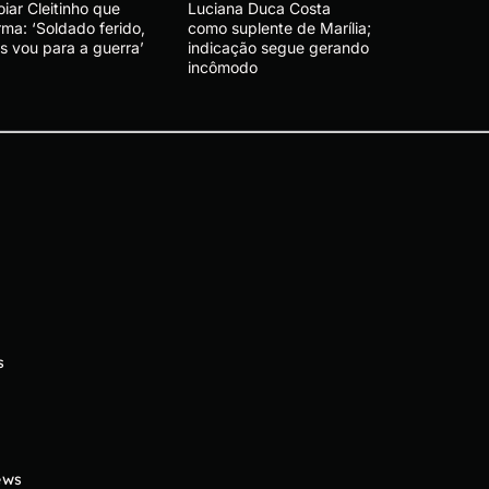
iar Cleitinho que
Luciana Duca Costa
rma: ‘Soldado ferido,
como suplente de Marília;
s vou para a guerra’
indicação segue gerando
incômodo
s
ews