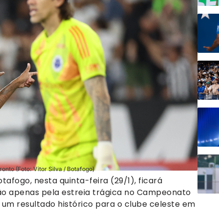
onto (Foto: Vitor Silva / Botafogo)
tafogo, nesta quinta-feira (29/1), ficará
ão apenas pela estreia trágica no Campeonato
um resultado histórico para o clube celeste em