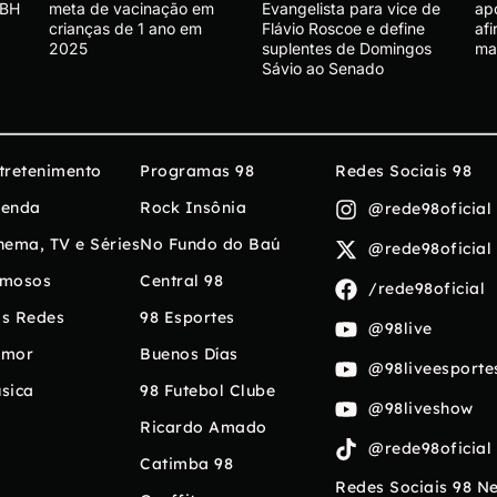
 BH
meta de vacinação em
Evangelista para vice de
apo
crianças de 1 ano em
Flávio Roscoe e define
afi
2025
suplentes de Domingos
ma
Sávio ao Senado
tretenimento
Programas 98
Redes Sociais 98
enda
Rock Insônia
@rede98oficial
nema, TV e Séries
No Fundo do Baú
@rede98oficial
mosos
Central 98
/rede98oficial
s Redes
98 Esportes
@98live
umor
Buenos Días
@98liveesporte
sica
98 Futebol Clube
@98liveshow
Ricardo Amado
@rede98oficial
Catimba 98
Redes Sociais 98 N