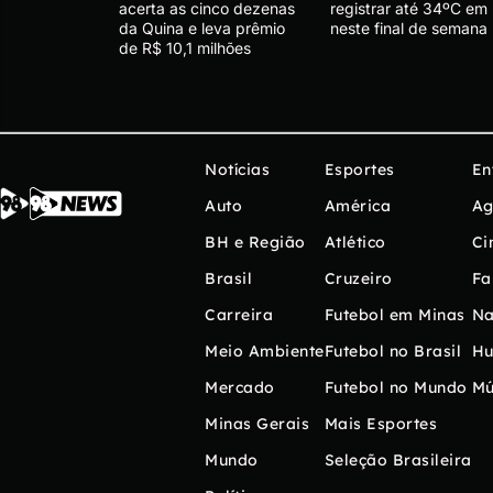
acerta as cinco dezenas
registrar até 34ºC em
da Quina e leva prêmio
neste final de semana
de R$ 10,1 milhões
Notícias
Esportes
En
Auto
América
Ag
BH e Região
Atlético
Ci
Brasil
Cruzeiro
Fa
Carreira
Futebol em Minas
Na
Meio Ambiente
Futebol no Brasil
H
Mercado
Futebol no Mundo
Mú
Minas Gerais
Mais Esportes
Mundo
Seleção Brasileira