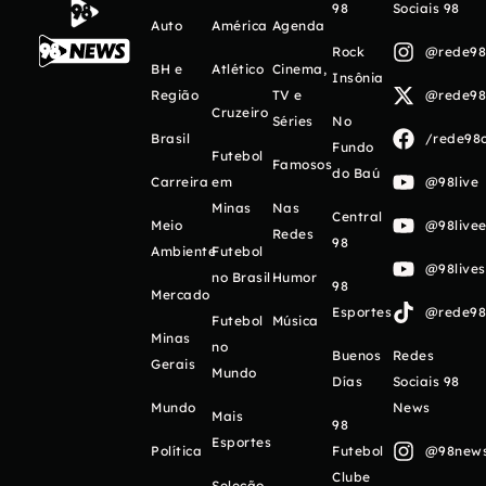
98
Sociais 98
Auto
América
Agenda
Rock
@rede98o
BH e
Atlético
Cinema,
Insônia
Região
TV e
@rede98o
Cruzeiro
Séries
No
Brasil
/rede98o
Fundo
Futebol
Famosos
do Baú
Carreira
em
@98live
Minas
Nas
Central
Meio
@98livee
Redes
98
Ambiente
Futebol
@98live
no Brasil
Humor
98
Mercado
Esportes
@rede98o
Futebol
Música
Minas
no
Buenos
Redes
Gerais
Mundo
Días
Sociais 98
Mundo
News
Mais
98
Esportes
Política
Futebol
@98newso
Clube
Seleção