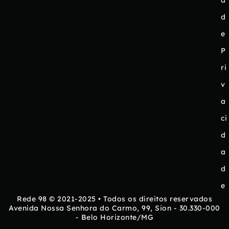
a
d
e
P
ri
v
a
ci
d
a
d
e
Rede 98 © 2021-2025 • Todos os direitos reservados
Avenida Nossa Senhora do Carmo, 99, Sion - 30.330-000
- Belo Horizonte/MG