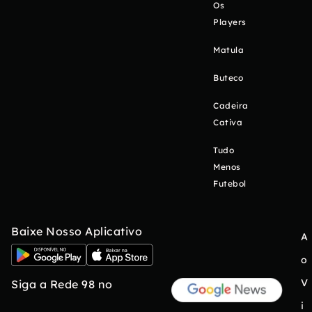
Os
Players
Matula
Buteco
Cadeira
Cativa
Tudo
Menos
Futebol
Baixe Nosso Aplicativo
A
o
V
Siga a Rede 98 no
i