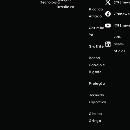
Tecnologia
@98newso
Brasileira
Ricardo
/98newso
Amado
@98newso
Catimba
98
/98-
news-
Graffite
oficial
Barba,
Cabelo e
Bigode
Preleção
Jornada
Esportiva
Giro na
Gringa