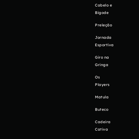
Cabelo e
Bigode
Preleção
Jornada
Esportiva
Giro na
Gringa
Os
Players
Matula
Buteco
Cadeira
Cativa