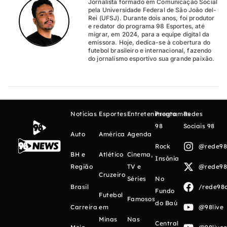
Jornalista formado em Comunicação Social
pela Universidade Federal de São João del-
Rei (UFSJ). Durante dois anos, foi produtor
e redator do programa 98 Esportes, até
migrar, em 2024, para a equipe digital da
emissora. Hoje, dedica-se à cobertura do
futebol brasileiro e internacional, fazendo
do jornalismo esportivo sua grande paixão.
Notícias
Esportes
Entretenimento
Programas
Redes
98
Sociais 98
Auto
América
Agenda
Rock
@rede98o
BH e
Atlético
Cinema,
Insônia
Região
TV e
@rede98o
Cruzeiro
Séries
No
Brasil
/rede98o
Fundo
Futebol
Famosos
do Baú
Carreira
em
@98live
Minas
Nas
Central