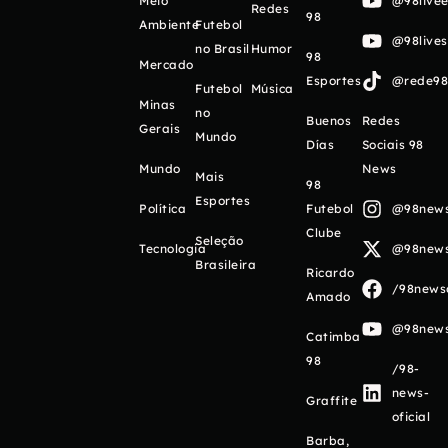
Meio
@98livee
Redes
98
Ambiente
Futebol
@98live
no Brasil
Humor
98
Mercado
Esportes
@rede98o
Futebol
Música
Minas
no
Buenos
Redes
Gerais
Mundo
Días
Sociais 98
Mundo
News
Mais
98
Esportes
Política
Futebol
@98newso
Clube
Seleção
Tecnologia
@98newso
Brasileira
Ricardo
/98newso
Amado
@98newso
Catimba
98
/98-
news-
Graffite
oficial
Barba,