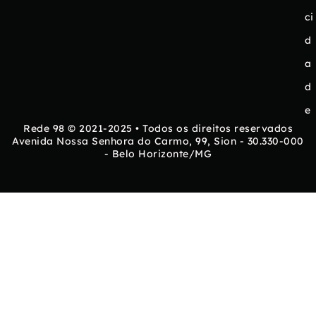
ci
d
a
d
e
Rede 98 © 2021-2025 • Todos os direitos reservados
Avenida Nossa Senhora do Carmo, 99, Sion - 30.330-000
- Belo Horizonte/MG