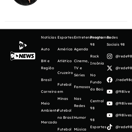
Notícias
Esportes
Entretenimento
Programas
Redes
98
Sociais 98
Auto
América
Agenda
Rock
@rede98o
BH e
Atlético
Cinema,
Insônia
Região
TV e
@rede98o
Cruzeiro
Séries
No
Brasil
/rede98o
Fundo
Futebol
Famosos
do Baú
Carreira
em
@98live
Minas
Nas
Central
Meio
@98livee
Redes
98
Ambiente
Futebol
@98live
no Brasil
Humor
98
Mercado
Esportes
@rede98o
Futebol
Música