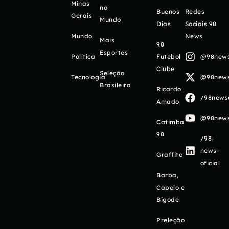
Minas
no
Buenos
Redes
Gerais
Mundo
Días
Sociais 98
Mundo
News
Mais
98
Esportes
Política
Futebol
@98newso
Clube
Seleção
Tecnologia
@98newso
Brasileira
Ricardo
/98newso
Amado
@98newso
Catimba
98
/98-
news-
Graffite
oficial
Barba,
Cabelo e
Bigode
Preleção