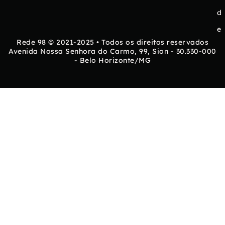
d
e
Rede 98 © 2021-2025 • Todos os direitos reservados
Avenida Nossa Senhora do Carmo, 99, Sion - 30.330-000
- Belo Horizonte/MG