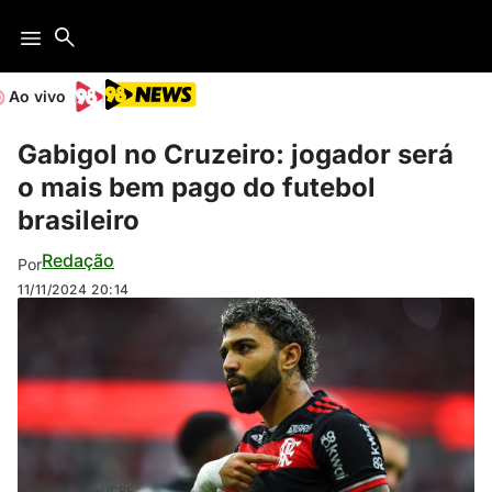
Ao vivo
Gabigol no Cruzeiro: jogador será
o mais bem pago do futebol
brasileiro
Redação
Por
11/11/2024
20:14
Marcelo Cortes/CRF