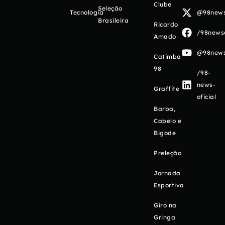
Clube
Seleção
Tecnologia
@98newso
Brasileira
Ricardo
/98newso
Amado
@98newso
Catimba
98
/98-
news-
Graffite
oficial
Barba,
Cabelo e
Bigode
Preleção
Jornada
Esportiva
Giro na
Gringa