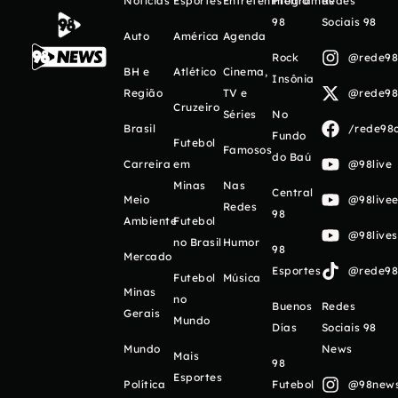
Notícias
Esportes
Entretenimento
Programas
Redes
98
Sociais 98
Auto
América
Agenda
Rock
@rede98o
BH e
Atlético
Cinema,
Insônia
Região
TV e
@rede98o
Cruzeiro
Séries
No
Brasil
/rede98o
Fundo
Futebol
Famosos
do Baú
Carreira
em
@98live
Minas
Nas
Central
Meio
@98livee
Redes
98
Ambiente
Futebol
@98live
no Brasil
Humor
98
Mercado
Esportes
@rede98o
Futebol
Música
Minas
no
Buenos
Redes
Gerais
Mundo
Días
Sociais 98
Mundo
News
Mais
98
Esportes
Política
Futebol
@98newso