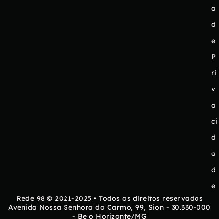
a
d
e
P
ri
v
a
ci
d
a
d
e
Rede 98 © 2021-2025 • Todos os direitos reservados
Avenida Nossa Senhora do Carmo, 99, Sion - 30.330-000
- Belo Horizonte/MG