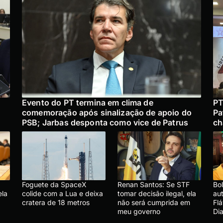
Evento do PT termina em clima de
PT
comemoração após sinalização de apoio do
Pa
PSB; Jarbas desponta como vice de Patrus
ch
Foguete da SpaceX
Renan Santos: Se STF
Bo
ela
colide com a Lua e deixa
tomar decisão ilegal, ela
au
cratera de 18 metros
não será cumprida em
Flá
meu governo
Dia