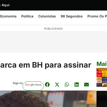
 Aqui
Economia
Política
Colunistas
98 Segundos
Promo Os P
PUBLICIDADE
arca em BH para assinar
Mai
Siga no