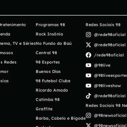
tretenimento
Programas 98
Redes Sociais 98
enda
Rock Insônia
@rede98oficial
nema, TV e Séries
No Fundo do Baú
@rede98oficial
mosos
Central 98
/rede98oficial
s Redes
98 Esportes
@98live
umor
Buenos Días
@98liveesporte
sica
98 Futebol Clube
@98liveshow
Ricardo Amado
@rede98oficial
Catimba 98
Redes Sociais 98 N
Graffite
@98newsoficial
Barba, Cabelo e Bigode
@98newsoficial