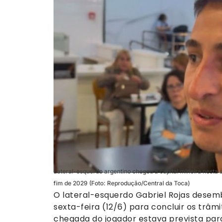
Lateral-esquerdo argentino chegou à capital mineira nesta s
fim de 2029 (Foto: Reprodução/Central da Toca)
O lateral-esquerdo Gabriel Rojas dese
sexta-feira (12/6) para concluir os trâmi
chegada do jogador estava prevista para 