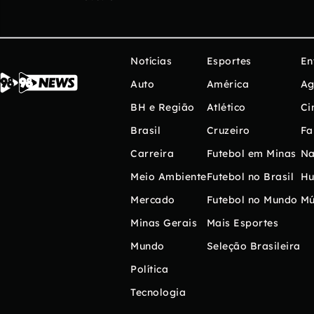
Notícias
Esportes
En
Auto
América
Ag
BH e Região
Atlético
Ci
Brasil
Cruzeiro
Fa
Carreira
Futebol em Minas
Na
Meio Ambiente
Futebol no Brasil
H
Mercado
Futebol no Mundo
Mú
Minas Gerais
Mais Esportes
Mundo
Seleção Brasileira
Política
Tecnologia