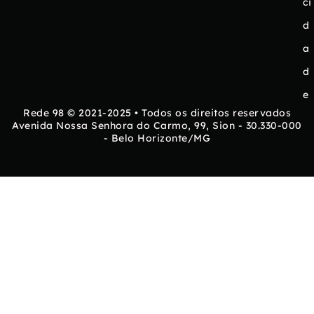
ci
d
a
d
e
Rede 98 © 2021-2025 • Todos os direitos reservados
Avenida Nossa Senhora do Carmo, 99, Sion - 30.330-000
- Belo Horizonte/MG