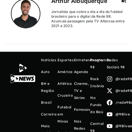
Arthur Albuquerque
Jornalista que cobre o dia a dia do futebol
brasileiro para o digital da Rede 98.
Acumula passagem pela TV Alterosa entre
2021 e 2023.
Notícias
Esportes
Entretenimento
Programas
Redes
98
Sociais 98
Auto
América
Agenda
Rock
@rede98o
BH e
Atlético
Cinema,
Insônia
Região
TV e
@rede98o
Cruzeiro
Séries
No
Brasil
/rede98o
Fundo
Futebol
Famosos
do Baú
Carreira
em
@98live
Minas
Nas
Central
Meio
@98livee
Redes
98