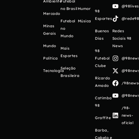
Ambiente
Futebol
@98live
no Brasil
Humor
98
Mercado
Esportes
@rede98o
Futebol
Música
Minas
no
Buenos
Redes
Gerais
Mundo
Días
Sociais 98
Mundo
News
Mais
98
Esportes
Política
Futebol
@98newso
Clube
Seleção
Tecnologia
@98newso
Brasileira
Ricardo
/98newso
Amado
@98newso
Catimba
98
/98-
news-
Graffite
oficial
Barba,
Cabelo e