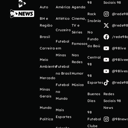
98
Sociais 98
Auto
América
Agenda
Rock
@rede98o
BH e
Atlético
Cinema,
Insônia
Região
TV e
@rede98o
Cruzeiro
Séries
No
Brasil
/rede98o
Fundo
Futebol
Famosos
do Baú
Carreira
em
@98live
Minas
Nas
Central
Meio
@98livee
Redes
98
Ambiente
Futebol
@98live
no Brasil
Humor
98
Mercado
Esportes
@rede98o
Futebol
Música
Minas
no
Buenos
Redes
Gerais
Mundo
Días
Sociais 98
Mundo
News
Mais
98
Esportes
Política
Futebol
@98newso
Clube