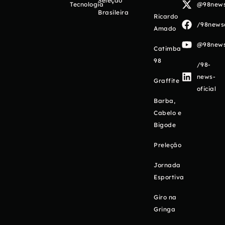
Seleção
Tecnologia
@98newso
Brasileira
Ricardo
/98newso
Amado
@98newso
Catimba
98
/98-
news-
Graffite
oficial
Barba,
Cabelo e
Bigode
Preleção
Jornada
Esportiva
Giro na
Gringa