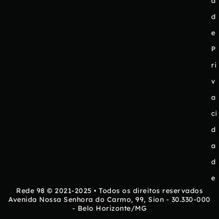
a
d
e
P
ri
v
a
ci
d
a
d
e
Rede 98 © 2021-2025 • Todos os direitos reservados
Avenida Nossa Senhora do Carmo, 99, Sion - 30.330-000
- Belo Horizonte/MG