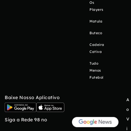
Os
Players
Matula
Buteco
Cadeira
Cativa
Tudo
Menos
Futebol
Baixe Nosso Aplicativo
A
o
V
Siga a Rede 98 no
i