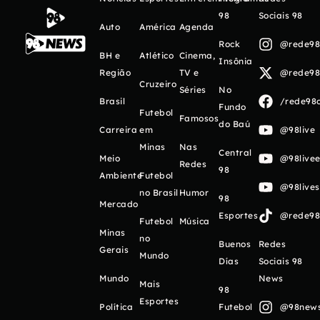
98
Sociais 98
Auto
América
Agenda
Rock
@rede98o
BH e
Atlético
Cinema,
Insônia
Região
TV e
@rede98o
Cruzeiro
Séries
No
Brasil
/rede98o
Fundo
Futebol
Famosos
do Baú
Carreira
em
@98live
Minas
Nas
Central
Meio
@98livee
Redes
98
Ambiente
Futebol
@98live
no Brasil
Humor
98
Mercado
Esportes
@rede98o
Futebol
Música
Minas
no
Buenos
Redes
Gerais
Mundo
Días
Sociais 98
Mundo
News
Mais
98
Esportes
Política
Futebol
@98newso