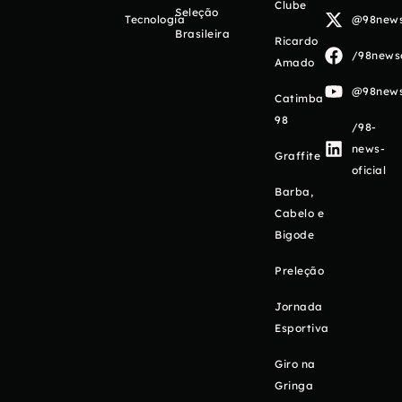
Clube
Seleção
Tecnologia
@98newso
Brasileira
Ricardo
/98newso
Amado
@98newso
Catimba
98
/98-
news-
Graffite
oficial
Barba,
Cabelo e
Bigode
Preleção
Jornada
Esportiva
Giro na
Gringa