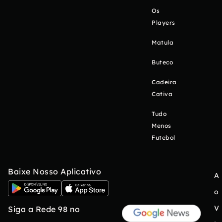
Os
Players
Matula
Buteco
Cadeira
Cativa
Tudo
Menos
Futebol
Baixe Nosso Aplicativo
A
o
V
Siga a Rede 98 no