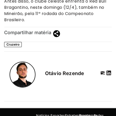
Antes disso, o clube celeste enfrenta o Red Bull
Bragantino, neste domingo (12/4), também no
Mineirão, pela 11ª rodada do Campeonato
Brasileiro.
Compartilhar matéria
Cruzeiro
Otávio Rezende
Notícias
Esportes
Entretenimento
Programas
Redes