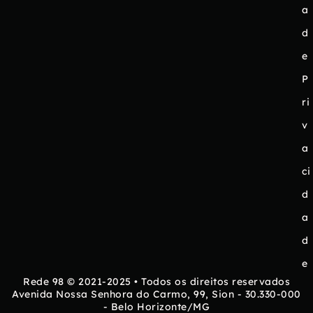
a
d
e
P
ri
v
a
ci
d
a
d
e
Rede 98 © 2021-2025 • Todos os direitos reservados
Avenida Nossa Senhora do Carmo, 99, Sion - 30.330-000
- Belo Horizonte/MG