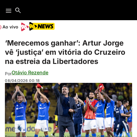
Ao vivo
‘Merecemos ganhar’: Artur Jorge
vê ‘justiça’ em vitória do Cruzeiro
na estreia da Libertadores
Otávio Rezende
Por
08/04/2026
00:18
Raposa criou pouco, mas saiu com os três pontos (Foto: Gustavo Aleixo /