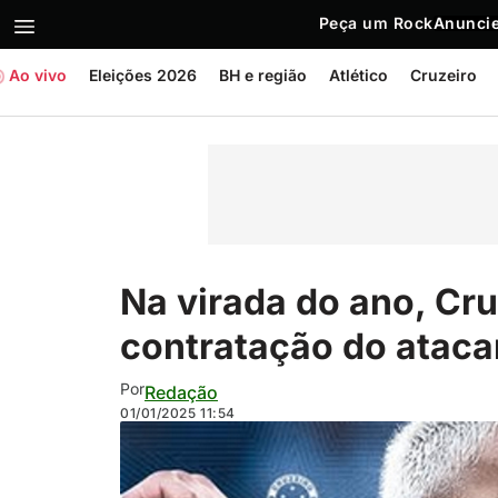
Peça um Rock
Anuncie
Ao vivo
Eleições 2026
BH e região
Atlético
Cruzeiro
Na virada do ano, Cr
contratação do ataca
Por
Redação
01/01/2025
11:54