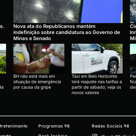
s.
Nova ata do Republicanos mantém
Ci
indefinição sobre candidatura ao Governo de
In
Minas e Senado
Mi
BH não está mais em
Táxi em Belo Horizonte
Pe
situação de emergência
terá reajuste nas tarifas a
fic
da
por causa da gripe
partir de sábado; veja os
des
novos valores
tretenimento
Programas 98
Redes Sociais 98