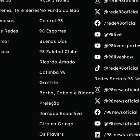
enda
Rock Insônia
@rede98oficial
nema, TV e Séries
No Fundo do Baú
@rede98oficial
mosos
Central 98
/rede98oficial
s Redes
98 Esportes
@98live
umor
Buenos Días
@98liveesporte
sica
98 Futebol Clube
@98liveshow
Ricardo Amado
@rede98oficial
Catimba 98
Redes Sociais 98 N
Graffite
@98newsoficial
Barba, Cabelo e Bigode
@98newsoficial
Preleção
/98newsoficial
Jornada Esportiva
@98newsoficial
Giro na Gringa
Os Players
/98-news-oficia