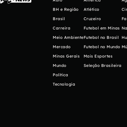
Auto
América
Ag
BH e Região
Atlético
Ci
Brasil
Cruzeiro
Fa
Carreira
Futebol em Minas
Na
Meio Ambiente
Futebol no Brasil
H
Mercado
Futebol no Mundo
Mú
Minas Gerais
Mais Esportes
Mundo
Seleção Brasileira
Política
Tecnologia