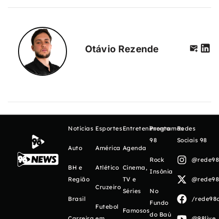
Otávio Rezende
Notícias
Esportes
Entretenimento
Programas
Redes
98
Sociais 98
Auto
América
Agenda
Rock
@rede98o
BH e
Atlético
Cinema,
Insônia
Região
TV e
@rede98o
Cruzeiro
Séries
No
Brasil
/rede98o
Fundo
Futebol
Famosos
do Baú
Carreira
em
@98live