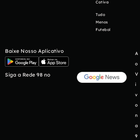
Cativa
Tudo
Menos
Futebol
Baixe Nosso Aplicativo
A
o
V
Siga a Rede 98 no
i
v
o
n
a
9