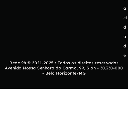
a
ci
d
a
d
e
Rede 98 © 2021-2025 • Todos os direitos reservados
Avenida Nossa Senhora do Carmo, 99, Sion - 30.330-000
- Belo Horizonte/MG